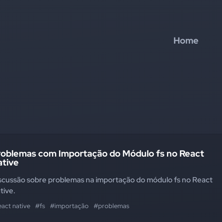
Home
roblemas com Importação do Módulo fs no React
ative
scussão sobre problemas na importação do módulo fs no React
tive.
eact native
#fs
#importação
#problemas