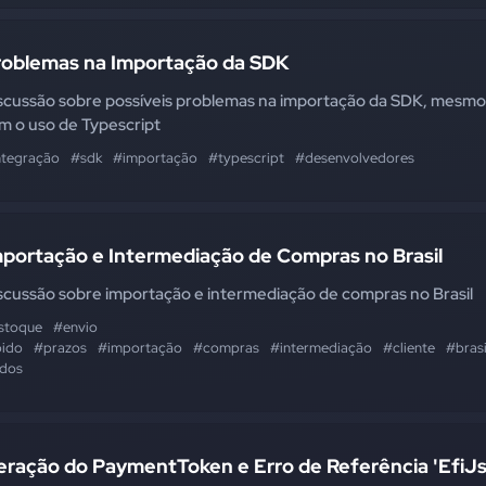
roblemas na Importação da SDK
scussão sobre possíveis problemas na importação da SDK, mesmo
m o uso de Typescript
ntegração
#sdk
#importação
#typescript
#desenvolvedores
mportação e Intermediação de Compras no Brasil
scussão sobre importação e intermediação de compras no Brasil
stoque
#envio
pido
#prazos
#importação
#compras
#intermediação
#cliente
#brasi
idos
eração do PaymentToken e Erro de Referência 'EfiJs