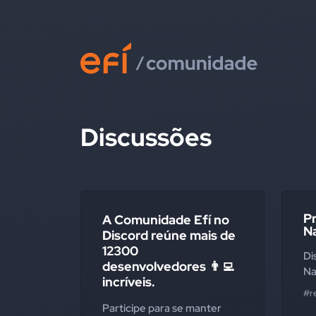
Discussões
P
A Comunidade Efí no
N
Discord reúne mais de
12300
Di
desenvolvedores 👨‍💻
Na
incríveis.
#r
Participe para se manter