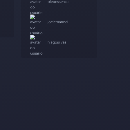
oleoessencial
joelemanoel
hiagosilvas