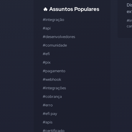
Di
🔥 Assuntos Populares
ex
#integração
#i
ca
#api
#desenvolvedores
#comunidade
#efí
#pix
#pagamento
#webhook
#integrações
#cobrança
#erro
#efí pay
#apis
#certificado