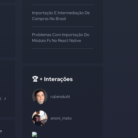
Importação E Intermediação De
Compras No Brasil
Problemas Com Importação Do
Módulo Fs No React Native
🏆 + Interações
rubenskuhl
l
#estados
anoni_mato
'