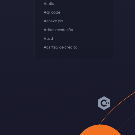
#mtls
#qr code
#chave pix
#documentação
#txid
#cartão de crédito