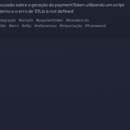
scussão sobre a geração do paymentToken utilizando um script
terno e o erro de 'EfiJs is not defined'
ntegração
#scripts
#paymenttoken
#bandeira do
rtão
#erro
#efijs
#referenciou
#importação
#framework