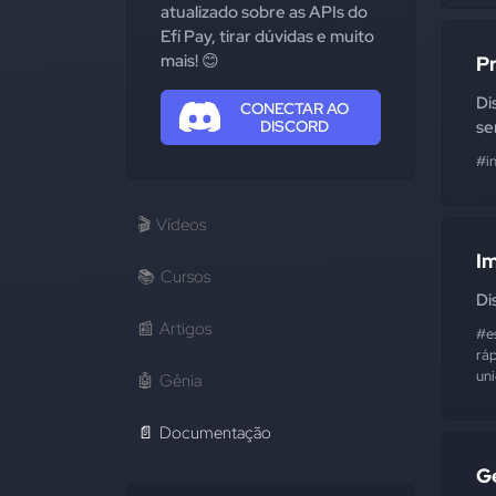
atualizado sobre as APIs do
Efí Pay, tirar dúvidas e muito
mais! 😊
P
Di
CONECTAR AO
DISCORD
se
#i
🎬
Vídeos
I
📚
Cursos
Di
📰
Artigos
#e
rá
un
🤖
Gênia
📄
Documentação
G