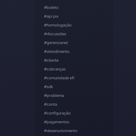
#boleto
#api pix
#homologação
#discussões
#gerencianet
#atendimento
#cliente
#cobranças
#comunidade efí
#sdk
#problema
#conta
#configuração
#pagamentos
#desenvolvimento