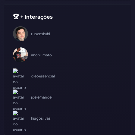
🏆 + Interações
rubenskuhl
anoni_mato
oleoessencial
joelemanoel
hiagosilvas