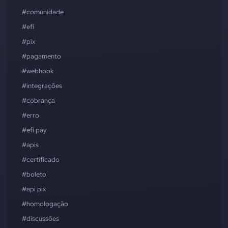
#comunidade
#efí
#pix
#pagamento
#webhook
#integrações
#cobrança
#erro
#efí pay
#apis
#certificado
#boleto
#api pix
#homologação
#discussões