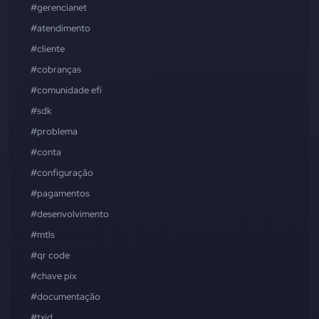
#gerencianet
#atendimento
#cliente
#cobranças
#comunidade efí
#sdk
#problema
#conta
#configuração
#pagamentos
#desenvolvimento
#mtls
#qr code
#chave pix
#documentação
#txid