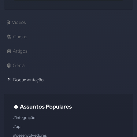
🎬
Vídeos
📚
Cursos
📰
Artigos
🤖
Gênia
📄
Documentação
🔥 Assuntos Populares
#integração
#api
#desenvolvedores