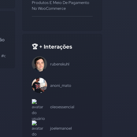
Produtos E Meio De Pagamento
No WooCommerce
são
🏆 + Interações
#carnê
#escolas
#rede
#variações
#vencimento
#valor
rubenskuhl
anoni_mato
oleoessencial
joelemanoel