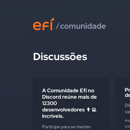
Discussões
Pr
A Comunidade Efí no
d
Discord reúne mais de
12300
Di
desenvolvedores 👨‍💻
va
incríveis.
#w
pa
Participe para se manter