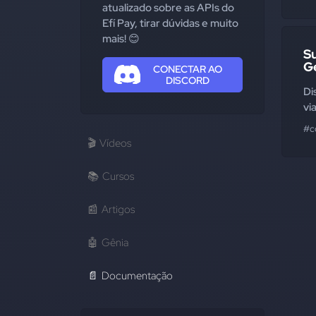
atualizado sobre as APIs do
Efí Pay, tirar dúvidas e muito
mais! 😊
Su
G
CONECTAR AO
DISCORD
Di
vi
#c
🎬
Vídeos
📚
Cursos
📰
Artigos
🤖
Gênia
📄
Documentação