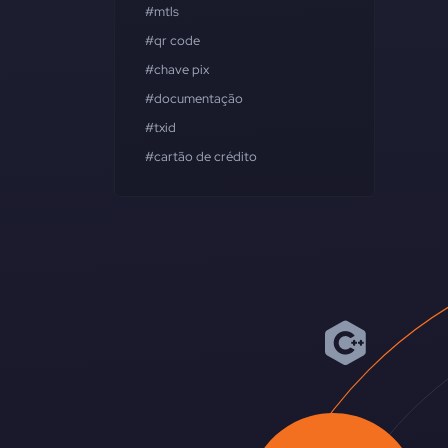
#mtls
#qr code
#chave pix
#documentação
#txid
#cartão de crédito