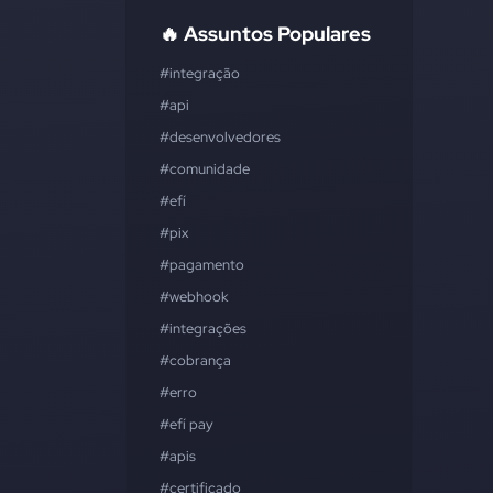
🔥 Assuntos Populares
#integração
#api
#desenvolvedores
#comunidade
#efí
#pix
#pagamento
#webhook
#integrações
#cobrança
#erro
#efí pay
#apis
#certificado