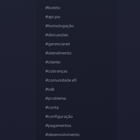
#boleto
#api pix
#homologação
#discussões
#gerencianet
#atendimento
#cliente
#cobranças
#comunidade efí
#sdk
#problema
#conta
#configuração
#pagamentos
#desenvolvimento