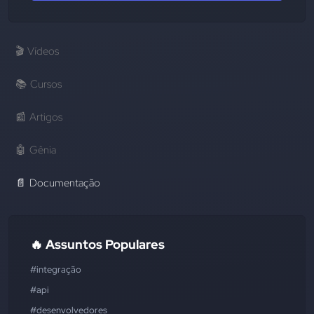
🎬
Vídeos
📚
Cursos
📰
Artigos
🤖
Gênia
📄
Documentação
🔥 Assuntos Populares
#integração
#api
#desenvolvedores