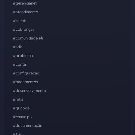
#gerencianet
#atendimento
#cliente
#cobranças
#comunidade efí
#sdk
#problema
#conta
#configuração
#pagamentos
#desenvolvimento
#mtls
#qr code
#chave pix
#documentação
#txid