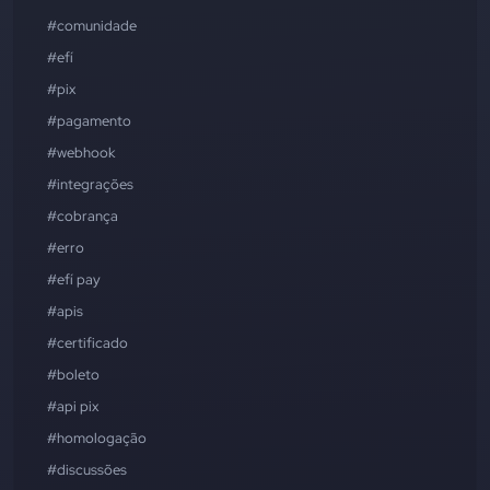
#comunidade
#efí
#pix
#pagamento
#webhook
#integrações
#cobrança
#erro
#efí pay
#apis
#certificado
#boleto
#api pix
#homologação
#discussões