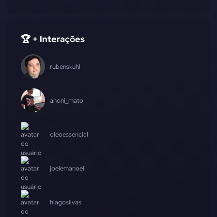
🏆 + Interações
rubenskuhl
anoni_mato
oleoessencial
joelemanoel
hiagosilvas