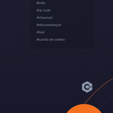
#mtls
#qr code
#chave pix
#documentação
#txid
#cartão de crédito