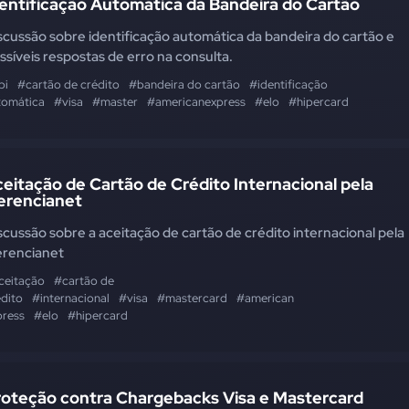
entificação Automática da Bandeira do Cartão
scussão sobre identificação automática da bandeira do cartão e
ssíveis respostas de erro na consulta.
pi
#cartão de crédito
#bandeira do cartão
#identificação
tomática
#visa
#master
#americanexpress
#elo
#hipercard
eitação de Cartão de Crédito Internacional pela
erencianet
scussão sobre a aceitação de cartão de crédito internacional pela
rencianet
ceitação
#cartão de
édito
#internacional
#visa
#mastercard
#american
press
#elo
#hipercard
roteção contra Chargebacks Visa e Mastercard