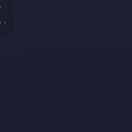
e
r
#serviço
#terceiros