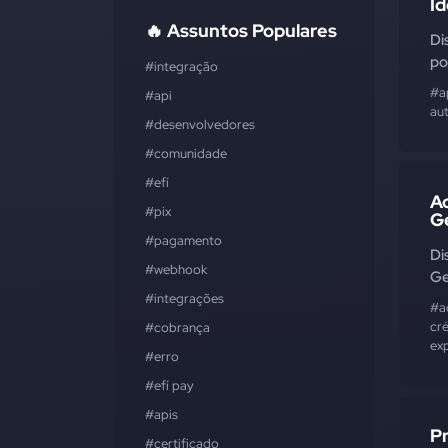
Id
🔥 Assuntos Populares
Di
po
#integração
#a
#api
au
#desenvolvedores
#comunidade
#efí
Ac
#pix
G
#pagamento
Di
#webhook
Ge
#integrações
#a
cr
#cobrança
ex
#erro
#efí pay
#apis
P
#certificado