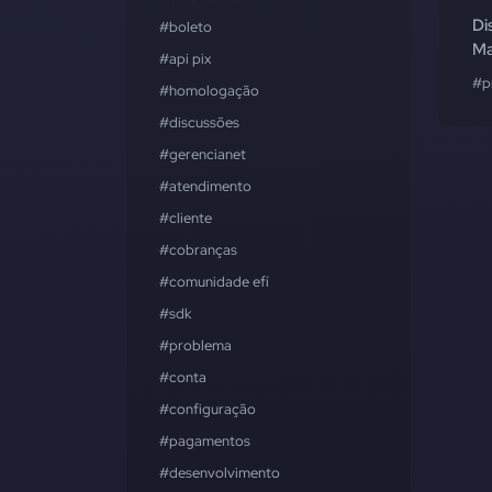
Di
#boleto
Ma
#api pix
#p
#homologação
#discussões
#gerencianet
#atendimento
#cliente
#cobranças
#comunidade efí
#sdk
#problema
#conta
#configuração
#pagamentos
#desenvolvimento