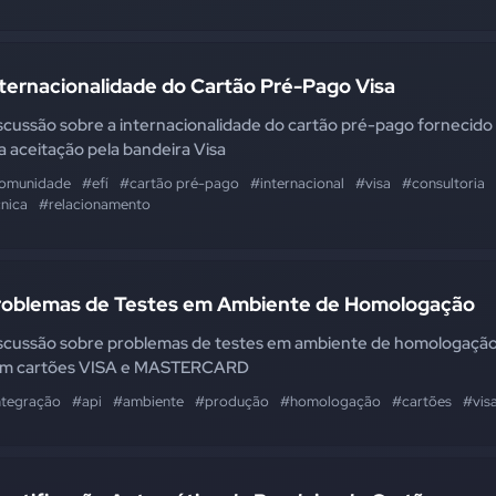
ternacionalidade do Cartão Pré-Pago Visa
scussão sobre a internacionalidade do cartão pré-pago fornecido
a aceitação pela bandeira Visa
omunidade
#efí
#cartão pré-pago
#internacional
#visa
#consultoria
cnica
#relacionamento
roblemas de Testes em Ambiente de Homologação
scussão sobre problemas de testes em ambiente de homologaçã
m cartões VISA e MASTERCARD
ntegração
#api
#ambiente
#produção
#homologação
#cartões
#vis