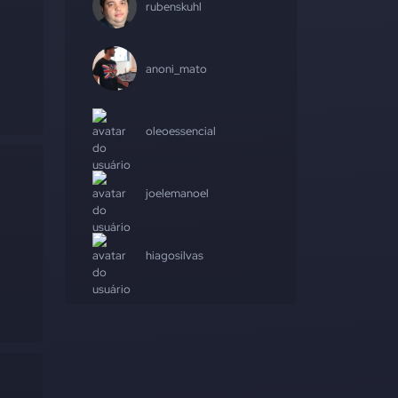
rubenskuhl
anoni_mato
oleoessencial
joelemanoel
hiagosilvas