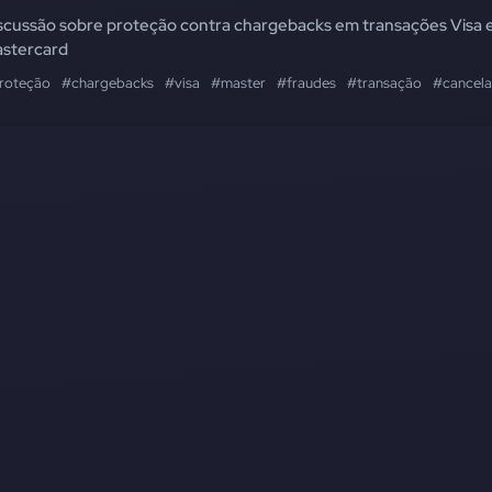
scussão sobre proteção contra chargebacks em transações Visa 
stercard
roteção
#chargebacks
#visa
#master
#fraudes
#transação
#cancela