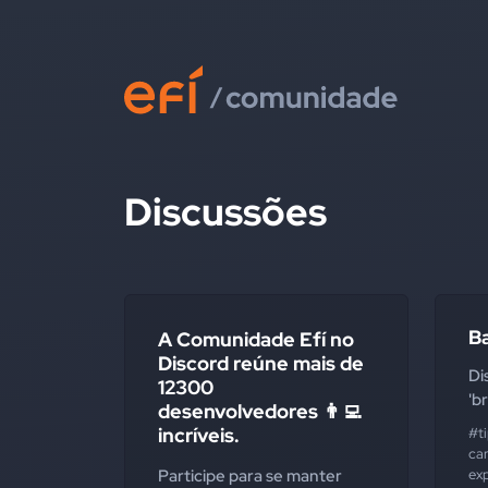
Discussões
Ba
A Comunidade Efí no
Discord reúne mais de
Di
12300
'b
desenvolvedores 👨‍💻
incríveis.
#t
ca
Participe para se manter
ex