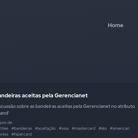
Home
ndeiras aceitas pela Gerencianet
scussão sobre as bandeiras aceitas pela Gerencianet no atributo
rand'
ipos de
rtões
#bandeiras
#aceitação
#visa
#mastercard
#elo
#american
press
#hipercard