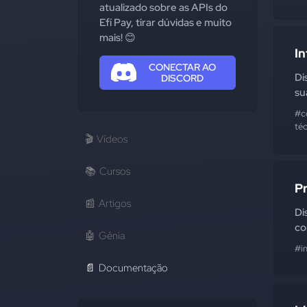
atualizado sobre as APIs do
Efí Pay, tirar dúvidas e muito
mais! 😊
In
CONECTAR AO
Di
DISCORD
su
#c
té
🎬
Vídeos
📚
Cursos
P
📰
Artigos
Di
co
🤖
Gênia
#i
📄
Documentação