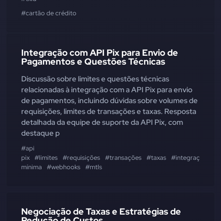
#cartão de crédito
Integração com API Pix para Envio de
Pagamentos e Questões Técnicas
Discussão sobre limites e questões técnicas
relacionadas à integração com a API Pix para envio
de pagamentos, incluindo dúvidas sobre volumes de
requisições, limites de transações e taxas. Resposta
detalhada da equipe de suporte da API Pix, com
destaque p
#api
pix
#limites
#requisições
#transações
#taxas
#integração
#v
mínima
#webhooks
#mtls
Negociação de Taxas e Estratégias de
Redução de Custos