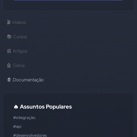
🎬
Vídeos
📚
Cursos
📰
Artigos
🤖
Gênia
📄
Documentação
🔥 Assuntos Populares
#integração
#api
#desenvolvedores