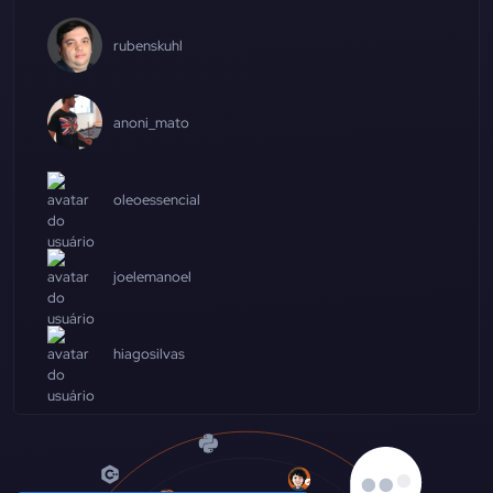
rubenskuhl
anoni_mato
oleoessencial
joelemanoel
hiagosilvas