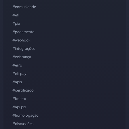
#comunidade
#efí
#pix
#pagamento
#webhook
#integrações
#cobrança
#erro
#efí pay
#apis
#certificado
#boleto
#api pix
#homologação
#discussões