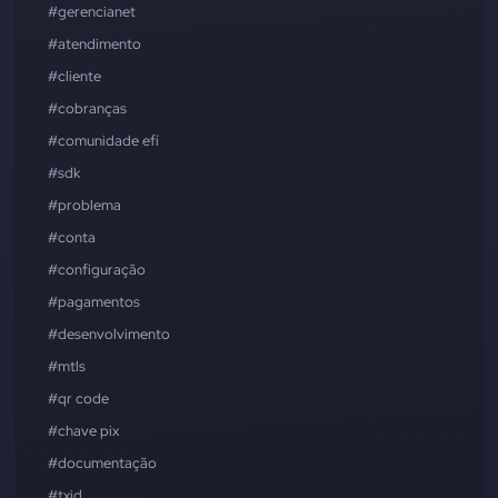
#gerencianet
#atendimento
#cliente
#cobranças
#comunidade efí
#sdk
#problema
#conta
#configuração
#pagamentos
#desenvolvimento
#mtls
#qr code
#chave pix
#documentação
#txid