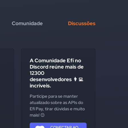
Comunidade
Discussões
A Comunidade Efí no
Discord reúne mais de
12300
desenvolvedores 👨‍💻
incríveis.
Participe para se manter
atualizado sobre as APIs do
Efí Pay, tirar dúvidas e muito
mais! 😊
CONECTAR AO