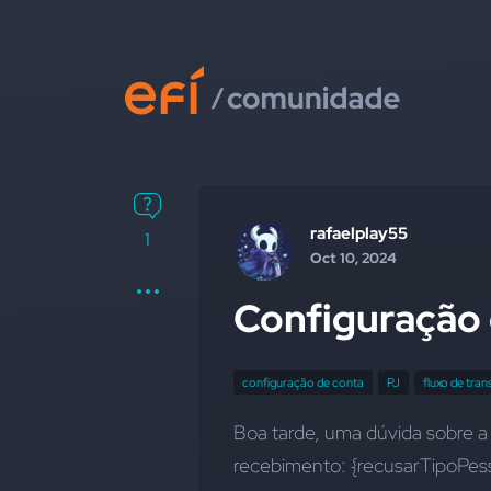
rafaelplay55
1
Oct 10, 2024
Configuração 
configuração de conta
PJ
fluxo de tra
recebimento: {recusarTipoPess