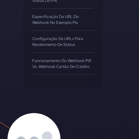
Status Do PIX
Especificação Da URL Do
Webhook No Exemplo Pix
Configuração De URLs Para
Recebimento De Status
Funcionamento Do Webhook PIX
Vs. Webhook Cartão De Crédito