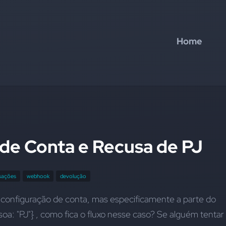
Home
de Conta e Recusa de PJ
nsações
webhook
devolução
Boa tarde, uma dúvida sobre a configuração de conta, mas especificamente a parte do 
oa: "PJ"}
 , como fica o fluxo nesse caso? Se alguém tentar 