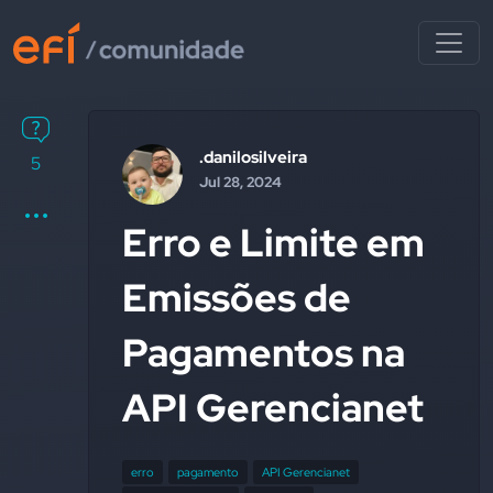
.danilosilveira
5
Jul 28, 2024
Erro e Limite em
Emissões de
Pagamentos na
API Gerencianet
erro
pagamento
API Gerencianet