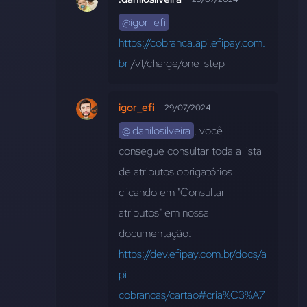
@igor_efi
https://cobranca.api.efipay.com.
br
 /v1/charge/one-step
igor_efi
29/07/2024
@.danilosilveira
, você 
consegue consultar toda a lista 
de atributos obrigatórios 
clicando em "Consultar 
atributos" em nossa 
documentação: 
https://dev.efipay.com.br/docs/a
pi-
cobrancas/cartao#cria%C3%A7