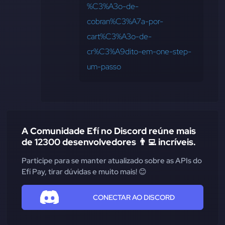
%C3%A3o-de-
cobran%C3%A7a-por-
cart%C3%A3o-de-
cr%C3%A9dito-em-one-step-
um-passo
A Comunidade Efí no Discord reúne mais
de 12300 desenvolvedores 👨‍💻 incríveis.
Participe para se manter atualizado sobre as APIs do
Efí Pay, tirar dúvidas e muito mais! 😊
CONECTAR AO DISCORD