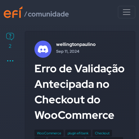
wellingtonpaulino
2
Sep 11, 2024
Erro de Validação
Antecipada no
Checkout do
WooCommerce
WooCommerce
plugin efí bank
Checkout