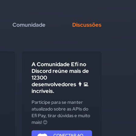
Comunidade
Discussões
A Comunidade Efí no
Discord reúne mais de
12300
desenvolvedores 👨‍💻
incríveis.
Participe para se manter
atualizado sobre as APIs do
Efí Pay, tirar dúvidas e muito
mais! 😊
CONECTAR AO