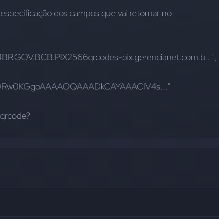
specificação dos campos que vai retornar no 
014BR.GOV.BCB.PIX2566qrcodes-pix.gerencianet.com.b...",
VBORw0KGgoAAAAOQAAADkCAYAAACIV4s..."
 qrcode?