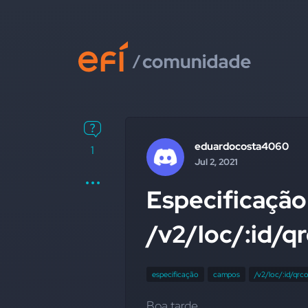
eduardocosta4060
1
Jul 2, 2021
Especificaçã
/v2/loc/:id/q
especificação
campos
/v2/loc/:id/qrc
Boa tarde.