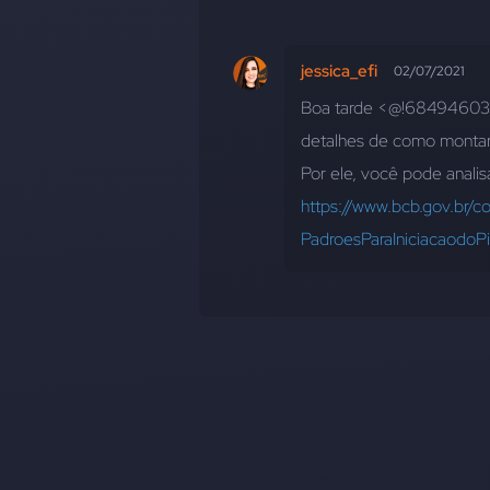
jessica_efi
02/07/2021
Boa tarde <@!684946038
detalhes de como montar 
https://www.bcb.gov.br/co
PadroesParaIniciacaodoPi