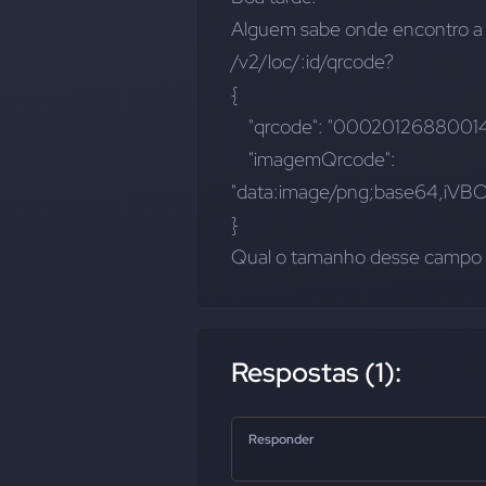
Alguem sabe onde encontro a e
/v2/loc/:id/qrcode?
{
    "qrcode": "00020126880
    "imagemQrcode": 
"data:image/png;base64,i
}
Qual o tamanho desse campo
Respostas (1):
Responder