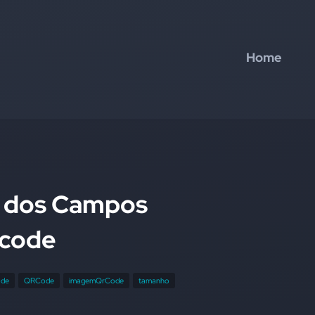
Home
o dos Campos
rcode
ode
QRCode
imagemQrCode
tamanho