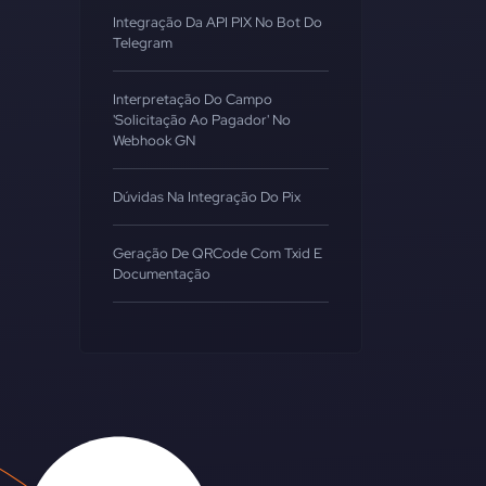
Integração Da API PIX No Bot Do
Telegram
Interpretação Do Campo
'Solicitação Ao Pagador' No
Webhook GN
Dúvidas Na Integração Do Pix
Geração De QRCode Com Txid E
Documentação