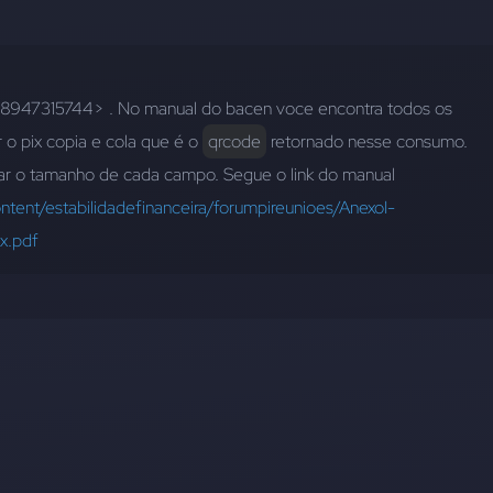
947315744> . No manual do bacen voce encontra todos os 
o pix copia e cola que é o 
qrcode
 retornado nesse consumo. 
Por ele, você pode analisar o tamanho de cada campo. Segue o link do manual 
ntent/estabilidadefinanceira/forumpireunioes/AnexoI-
x.pdf