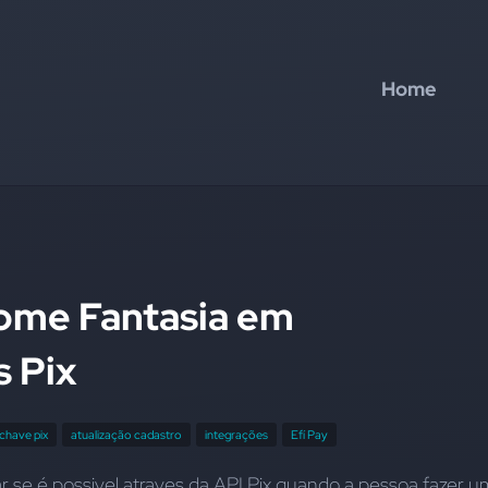
Home
ome Fantasia em
 Pix
chave pix
atualização cadastro
integrações
Efí Pay
 se é possivel atraves da API Pix quando a pessoa fazer um