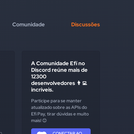
Comunidade
Discussões
A Comunidade Efí no
Discord reúne mais de
12300
desenvolvedores 👨‍💻
incríveis.
Participe para se manter
atualizado sobre as APIs do
Efí Pay, tirar dúvidas e muito
mais! 😊
 
CONECTAR AO