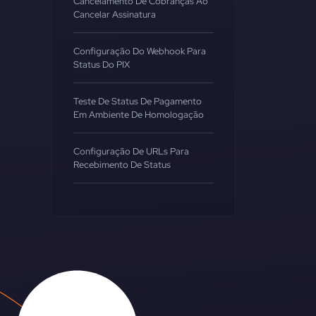
Cancelamento De Cobranças Ao
Cancelar Assinatura
Configuração Do Webhook Para
Status Do PIX
Teste De Status De Pagamento
Em Ambiente De Homologação
Configuração De URLs Para
Recebimento De Status