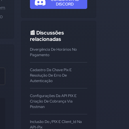
DISCORD
em 
o 
📰 Discussões
relacionadas
Divergência De Horários No
Pagamento
Cadastro Da Chave Pix E
Resolução De Erro De
Autenticação
Configurações Da API PIX E
Criação De Cobrança Via
Postman
Inclusão Do /PIX E Client_Id Na
API-Pix