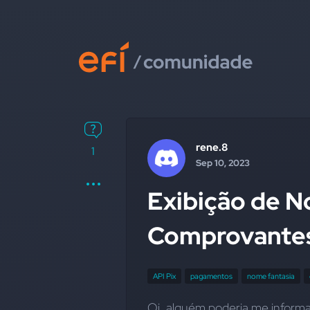
rene.8
1
Sep 10, 2023
Exibição de N
Comprovantes
API Pix
pagamentos
nome fantasia
Oi, alguém poderia me informar