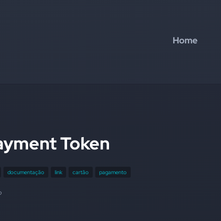
Home
ayment Token
documentação
link
cartão
pagamento
?