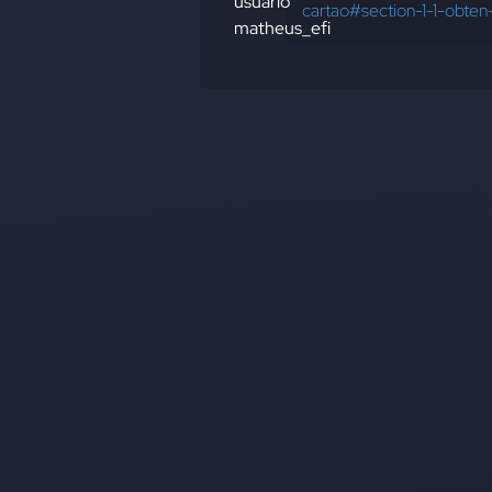
cartao#section-1-1-obte