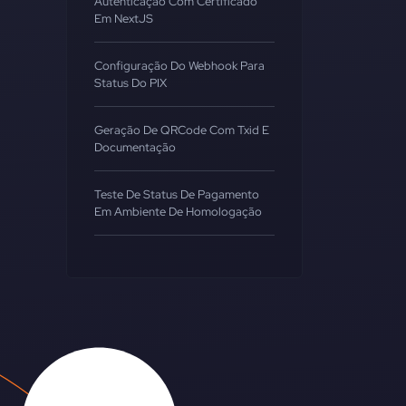
Autenticação Com Certificado
Em NextJS
Configuração Do Webhook Para
Status Do PIX
Geração De QRCode Com Txid E
Documentação
Teste De Status De Pagamento
Em Ambiente De Homologação