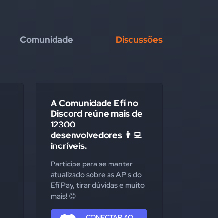
Comunidade
Discussões
A Comunidade Efí no
Discord reúne mais de
12300
desenvolvedores 👨‍💻
incríveis.
Participe para se manter
atualizado sobre as APIs do
Efí Pay, tirar dúvidas e muito
mais! 😊
CONECTAR AO