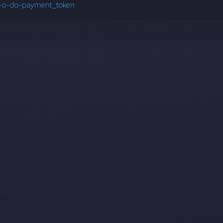
n-o-do-payment_token