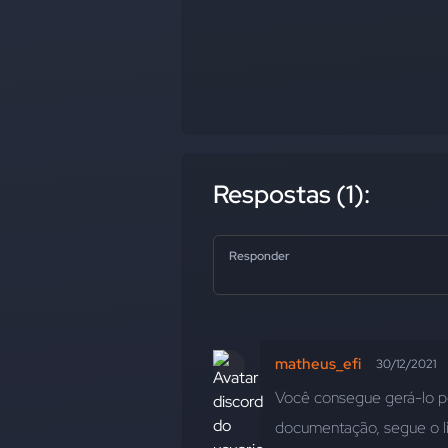
Respostas (1):
Responder
matheus_efi
30/12/2021
Você consegue gerá-lo po
documentação, segue o li