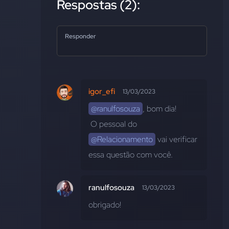
Respostas (2):
Responder
igor_efi
13/03/2023
@ranulfosouza
, bom dia!
 O pessoal do 
@Relacionamento
 vai verificar 
essa questão com você.
ranulfosouza
13/03/2023
obrigado!