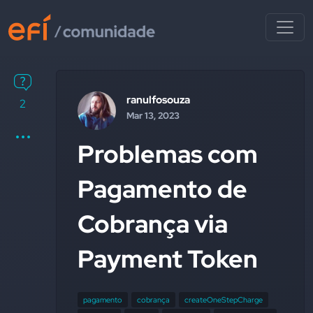
ranulfosouza
2
Mar 13, 2023
Problemas com
Pagamento de
Cobrança via
Payment Token
pagamento
cobrança
createOneStepCharge