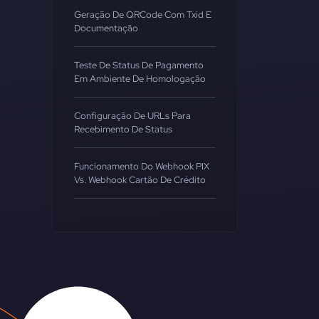
Geração De QRCode Com Txid E
Documentação
Teste De Status De Pagamento
Em Ambiente De Homologação
Configuração De URLs Para
Recebimento De Status
Funcionamento Do Webhook PIX
Vs. Webhook Cartão De Crédito