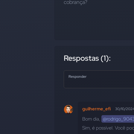
cobrança?
Respostas (1):
Responder
guilherme_efi
30/10/202
Bom dia, 
@rodrigo_904
Sim, é possível. Você pode