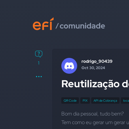
rodrigo_90439
1
Oct 30, 2024
Reutilização 
QR Code
PIX
API de Cobrança
loca
Bom dia pessoal, tudo bem?
Tem como eu gerar um gerar um 