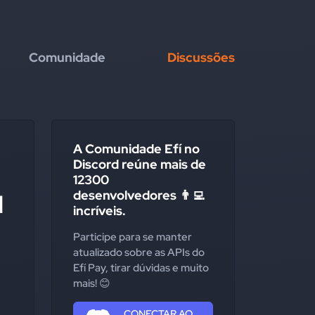
Comunidade
Discussões
A Comunidade Efí no
Discord reúne mais de
12300
desenvolvedores 👨‍💻
I
incríveis.
Participe para se manter
atualizado sobre as APIs do
Efí Pay, tirar dúvidas e muito
mais! 😊
CONECTAR AO