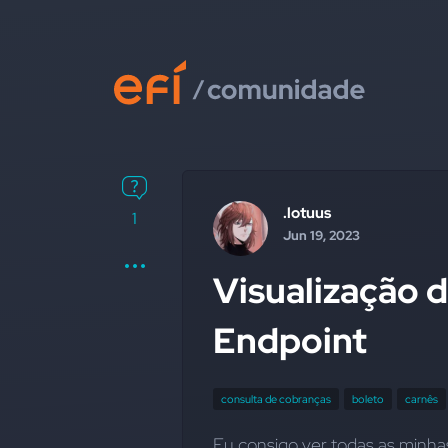
.lotuus
1
Jun 19, 2023
Visualização 
Endpoint
consulta de cobranças
boleto
carnês
Eu consigo ver todas as minha