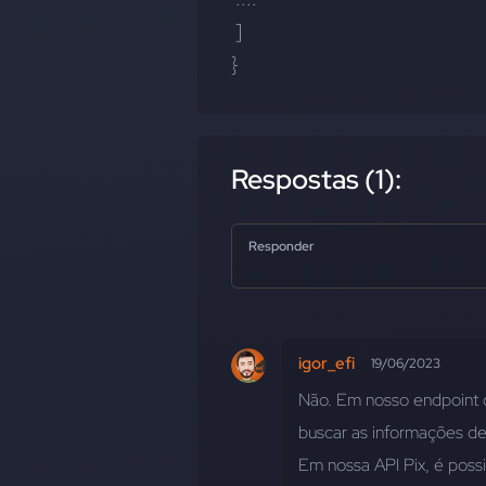
 ]
}
Respostas (1):
Responder
igor_efi
19/06/2023
Não. Em nosso endpoint de
buscar as informações de
Em nossa API Pix, é possiv