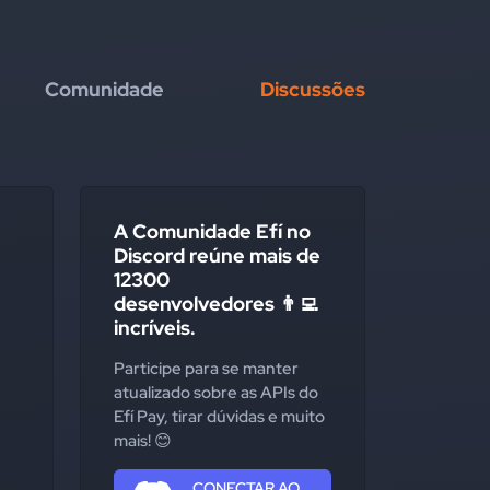
Comunidade
Discussões
A Comunidade Efí no
Discord reúne mais de
12300
desenvolvedores 👨‍💻
incríveis.
Participe para se manter
atualizado sobre as APIs do
Efí Pay, tirar dúvidas e muito
mais! 😊
CONECTAR AO