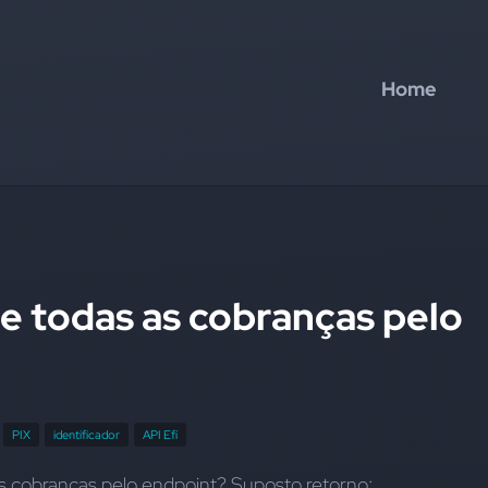
Home
de todas as cobranças pelo
PIX
identificador
API Efí
s cobranças pelo endpoint? Suposto retorno: