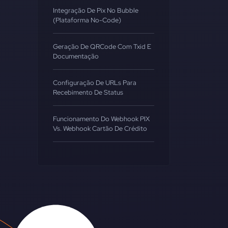
Integração De Pix No Bubble
(Plataforma No-Code)
Geração De QRCode Com Txid E
Documentação
Configuração De URLs Para
Recebimento De Status
Funcionamento Do Webhook PIX
Vs. Webhook Cartão De Crédito