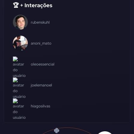
🏆 + Interações
rubenskuhl
anoni_mato
oleoessencial
joelemanoel
hiagosilvas