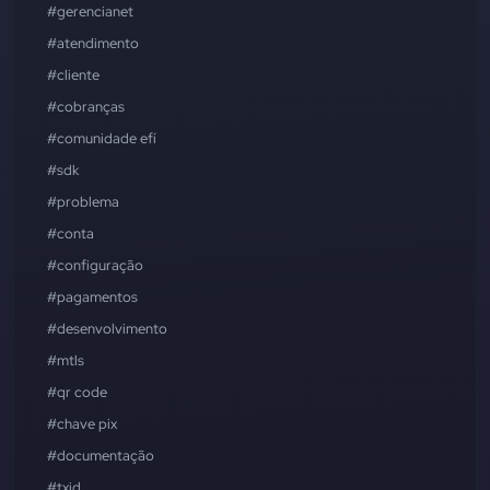
#gerencianet
#atendimento
#cliente
#cobranças
#comunidade efí
#sdk
#problema
#conta
#configuração
#pagamentos
#desenvolvimento
#mtls
#qr code
#chave pix
#documentação
#txid