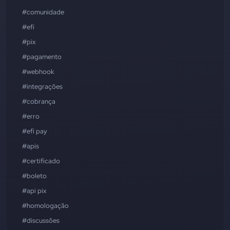
#comunidade
#efí
#pix
#pagamento
#webhook
#integrações
#cobrança
#erro
#efí pay
#apis
#certificado
#boleto
#api pix
#homologação
#discussões