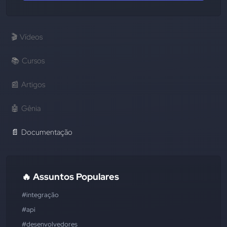
🎬
Vídeos
📚
Cursos
📰
Artigos
🤖
Gênia
📄
Documentação
🔥 Assuntos Populares
#integração
#api
#desenvolvedores