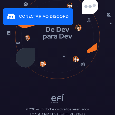
CONECTAR AO DISCORD
© 2007-
Efí. Todos os direitos reservados.
Efí S.A. CNPJ: 09.089.356/0001-18