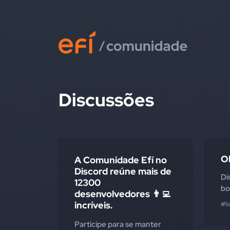
Discussões
O
A Comunidade Efí no
Discord reúne mais de
Di
12300
bo
desenvolvedores 👨‍💻
incríveis.
#l
Participe para se manter