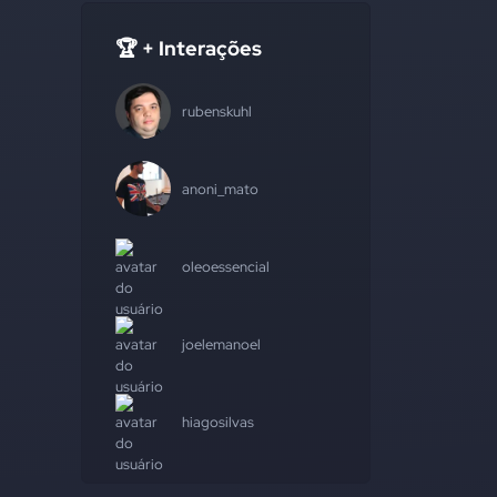
🏆 + Interações
rubenskuhl
anoni_mato
oleoessencial
joelemanoel
hiagosilvas