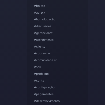
#boleto
#api pix
#homologação
#discussões
#gerencianet
#atendimento
#cliente
#cobranças
#comunidade efí
#sdk
#problema
#conta
#configuração
#pagamentos
#desenvolvimento