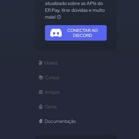
atualizado sobre as APIs do
Efí Pay, tirar dúvidas e muito
mais! 😊
CONECTAR AO
DISCORD
🎬
Vídeos
📚
Cursos
📰
Artigos
🤖
Gênia
📄
Documentação