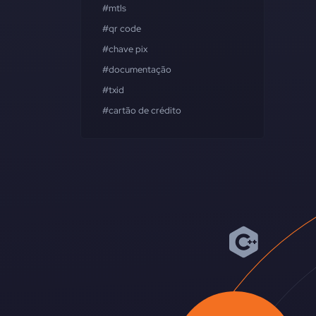
#mtls
#qr code
#chave pix
#documentação
#txid
#cartão de crédito