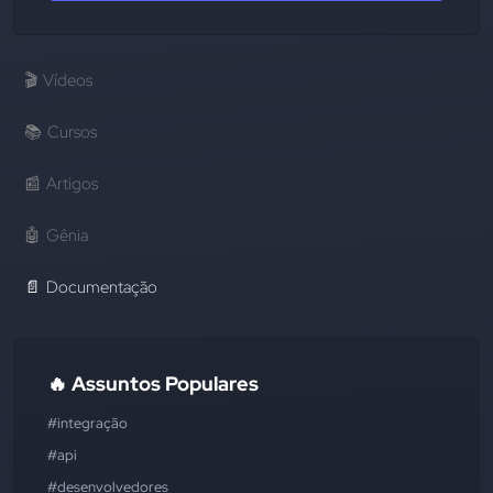
🎬
Vídeos
📚
Cursos
📰
Artigos
🤖
Gênia
📄
Documentação
🔥 Assuntos Populares
#integração
#api
#desenvolvedores