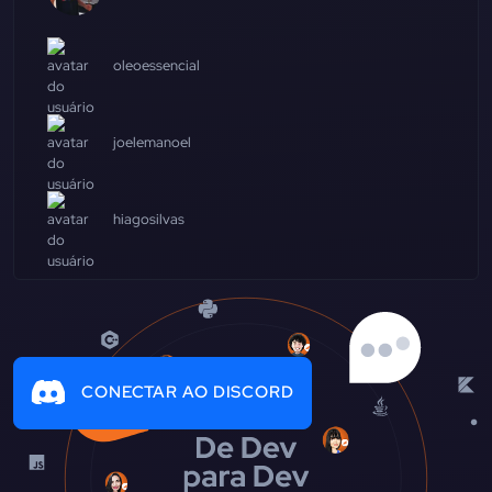
oleoessencial
joelemanoel
hiagosilvas
CONECTAR AO DISCORD