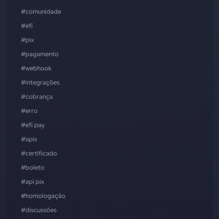
#comunidade
#efí
#pix
#pagamento
#webhook
#integrações
#cobrança
#erro
#efí pay
#apis
#certificado
#boleto
#api pix
#homologação
#discussões