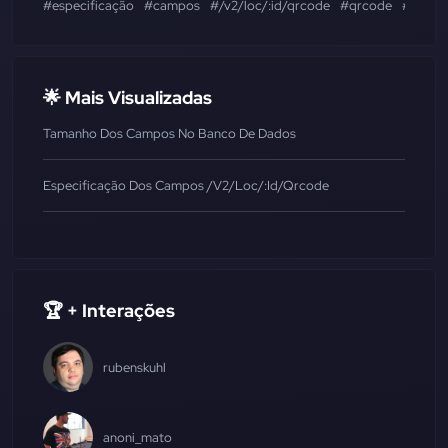
#especificação
#campos
#/v2/loc/:id/qrcode
#qrcode
#image
🌟 Mais Visualizadas
Tamanho Dos Campos No Banco De Dados
Especificação Dos Campos /v2/loc/:id/qrcode
🏆 + Interações
rubenskuhl
anoni_mato