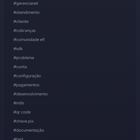
#gerencianet
#atendimento
#cliente
#cobranças
#comunidade efí
#sdk
#problema
#conta
#configuração
#pagamentos
#desenvolvimento
#mtls
#qr code
#chave pix
#documentação
#txid