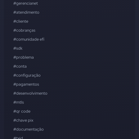
#gerencianet
#atendimento
#cliente
#cobranças
#comunidade efí
#sdk
#problema
#conta
#configuração
#pagamentos
#desenvolvimento
#mtls
#qr code
#chave pix
#documentação
#txid