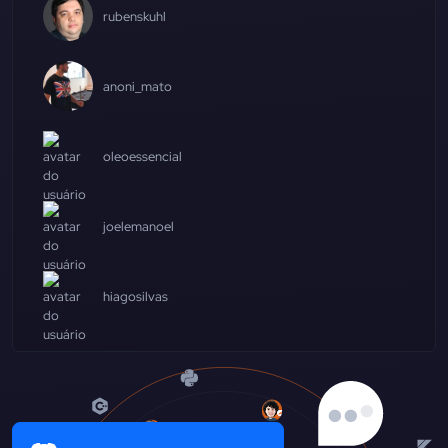
rubenskuhl
anoni_mato
oleoessencial
joelemanoel
hiagosilvas