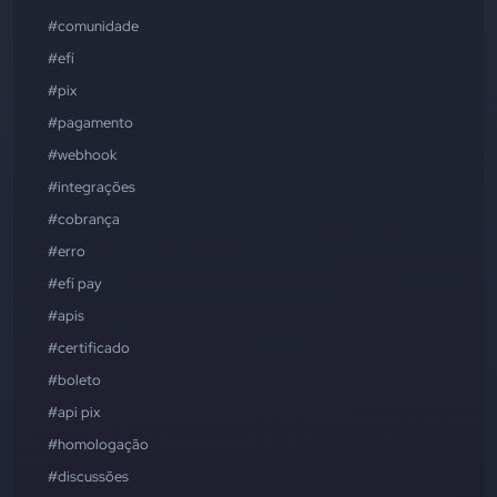
#comunidade
#efí
#pix
#pagamento
#webhook
#integrações
#cobrança
#erro
#efí pay
#apis
#certificado
#boleto
#api pix
#homologação
#discussões