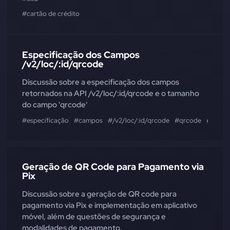
#cartão de crédito
Especificação dos Campos
/v2/loc/:id/qrcode
Discussão sobre a especificação dos campos
retornados na API /v2/loc/:id/qrcode e o tamanho
do campo 'qrcode'
#especificação
#campos
#/v2/loc/:id/qrcode
#qrcode
#image
Geração de QR Code para Pagamento via
Pix
Discussão sobre a geração de QR code para
pagamento via Pix e implementação em aplicativo
móvel, além de questões de segurança e
modalidades de pagamento.