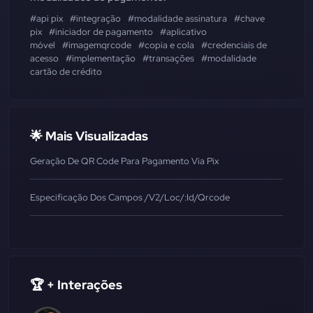
#api pix
#integração
#modalidade assinatura
#chave
pix
#iniciador de pagamento
#aplicativo
móvel
#imagemqrcode
#copia e cola
#credenciais de
acesso
#implementação
#transações
#modalidade
cartão de crédito
🌟 Mais Visualizadas
Geração De QR Code Para Pagamento Via Pix
Especificação Dos Campos /v2/loc/:id/qrcode
🏆 + Interações