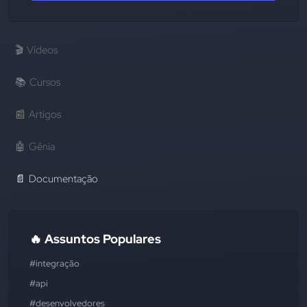
🎬
Vídeos
📚
Cursos
📰
Artigos
🤖
Gênia
📄
Documentação
🔥 Assuntos Populares
#integração
#api
#desenvolvedores