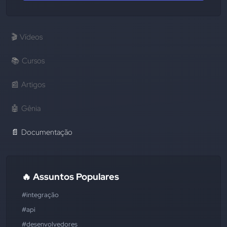
🎬
Vídeos
📚
Cursos
📰
Artigos
🤖
Gênia
📄
Documentação
🔥 Assuntos Populares
#integração
#api
#desenvolvedores