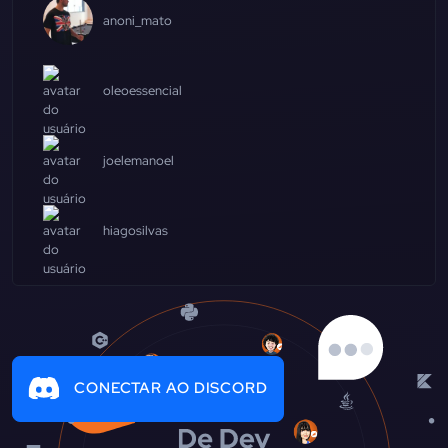
anoni_mato
oleoessencial
joelemanoel
hiagosilvas
CONECTAR AO DISCORD