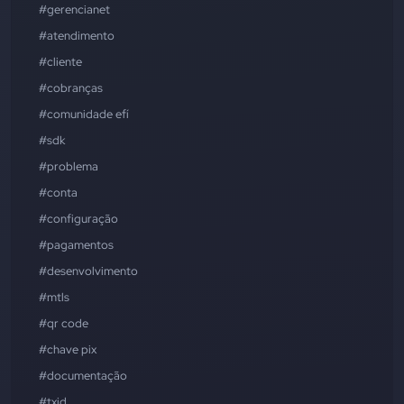
#gerencianet
#atendimento
#cliente
#cobranças
#comunidade efí
#sdk
#problema
#conta
#configuração
#pagamentos
#desenvolvimento
#mtls
#qr code
#chave pix
#documentação
#txid