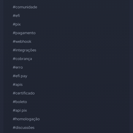
#comunidade
#efí
#pix
#pagamento
#webhook
#integrações
#cobrança
#erro
#efí pay
#apis
#certificado
#boleto
#api pix
#homologação
#discussões