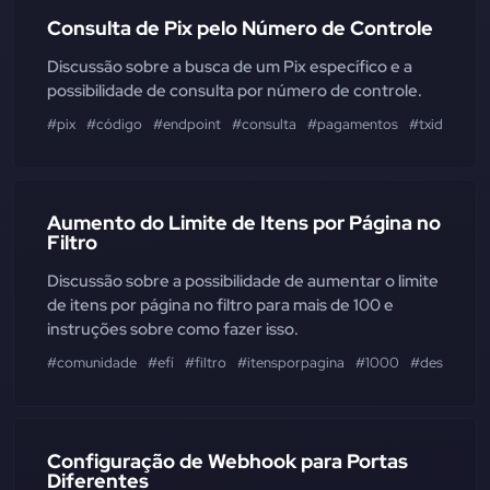
Consulta de Pix pelo Número de Controle
Discussão sobre a busca de um Pix específico e a
possibilidade de consulta por número de controle.
#pix
#código
#endpoint
#consulta
#pagamentos
#txid
#filtr
Aumento do Limite de Itens por Página no
Filtro
Discussão sobre a possibilidade de aumentar o limite
de itens por página no filtro para mais de 100 e
instruções sobre como fazer isso.
#comunidade
#efí
#filtro
#itensporpagina
#1000
#desenvolv
Configuração de Webhook para Portas
Diferentes