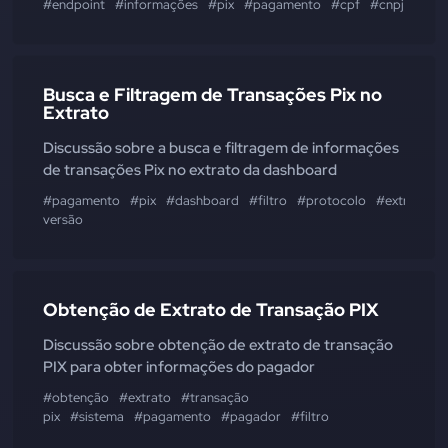
#endpoint
#informações
#pix
#pagamento
#cpf
#cnpj
#filtr
Busca e Filtragem de Transações Pix no
Extrato
Discussão sobre a busca e filtragem de informações
de transações Pix no extrato da dashboard
#pagamento
#pix
#dashboard
#filtro
#protocolo
#extrato
#
versão
Obtenção de Extrato de Transação PIX
Discussão sobre obtenção de extrato de transação
PIX para obter informações do pagador
#obtenção
#extrato
#transação
pix
#sistema
#pagamento
#pagador
#filtro