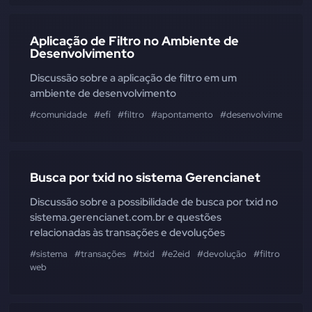
Aplicação de Filtro no Ambiente de
Desenvolvimento
Discussão sobre a aplicação de filtro em um
ambiente de desenvolvimento
#comunidade
#efí
#filtro
#apontamento
#desenvolvimento
#
Busca por txid no sistema Gerencianet
Discussão sobre a possibilidade de busca por txid no
sistema.gerencianet.com.br e questões
relacionadas às transações e devoluções
#sistema
#transações
#txid
#e2eid
#devolução
#filtro
#pix
web