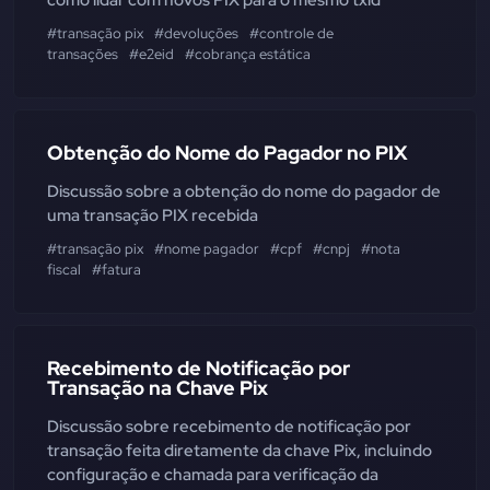
como lidar com novos PIX para o mesmo txid
#transação pix
#devoluções
#controle de
transações
#e2eid
#cobrança estática
Obtenção do Nome do Pagador no PIX
Discussão sobre a obtenção do nome do pagador de
uma transação PIX recebida
#transação pix
#nome pagador
#cpf
#cnpj
#nota
fiscal
#fatura
Recebimento de Notificação por
Transação na Chave Pix
Discussão sobre recebimento de notificação por
transação feita diretamente da chave Pix, incluindo
configuração e chamada para verificação da