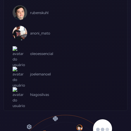
rubenskuhl
anoni_mato
oleoessencial
joelemanoel
hiagosilvas