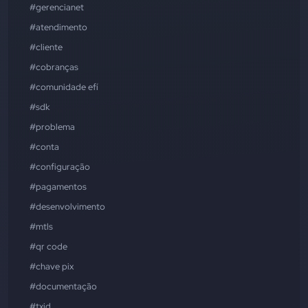
#gerencianet
#atendimento
#cliente
#cobranças
#comunidade efí
#sdk
#problema
#conta
#configuração
#pagamentos
#desenvolvimento
#mtls
#qr code
#chave pix
#documentação
#txid