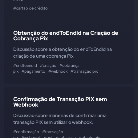
#cartão de crédito
Obtenção do endToEndId na Criação de
Cobrança Pix
Discussão sobre a obtenção do endToEndId na
criação de uma cobrança Pix
#endtoendid
#criação
#cobrança
pix
#pagamento
#webhook
#transação pix
Confirmação de Transação PIX sem
Webhook
Discussão sobre maneiras de confirmar uma
transação PIX sem utilizar o webhook.
#confirmação
#transação
pix
#webhook
#get
#cobrança
#objeto pix