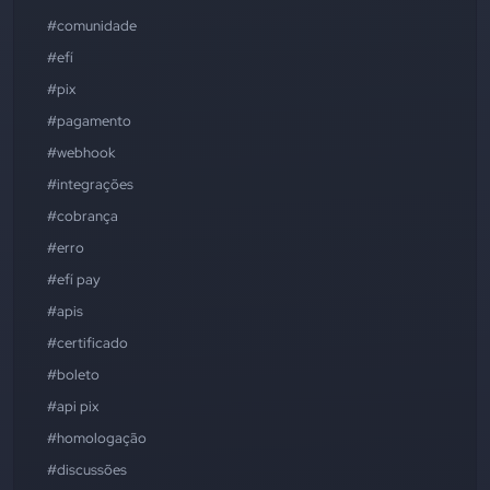
#comunidade
#efí
#pix
#pagamento
#webhook
#integrações
#cobrança
#erro
#efí pay
#apis
#certificado
#boleto
#api pix
#homologação
#discussões