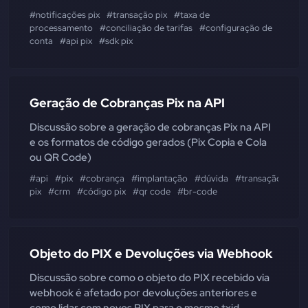
#notificações pix
#transação pix
#taxa de
processamento
#conciliação de tarifas
#configuração de
conta
#api pix
#sdk pix
Geração de Cobranças Pix na API
Discussão sobre a geração de cobranças Pix na API
e os formatos de código gerados (Pix Copia e Cola
ou QR Code)
#api
#pix
#cobrança
#implantação
#dúvida
#transação
pix
#crm
#código pix
#qr code
#br-code
Objeto do PIX e Devoluções via Webhook
Discussão sobre como o objeto do PIX recebido via
webhook é afetado por devoluções anteriores e