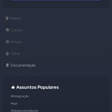
🎬
Vídeos
📚
Cursos
📰
Artigos
🤖
Gênia
📄
Documentação
🔥 Assuntos Populares
#integração
#api
#desenvolvedores