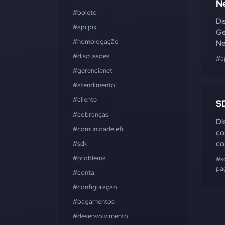
N
#boleto
Di
#api pix
Ge
#homologação
Ne
#discussões
#a
#gerencianet
#atendimento
#cliente
S
#cobranças
Di
#comunidade efí
co
co
#sdk
#problema
#s
pa
#conta
#configuração
#pagamentos
#desenvolvimento