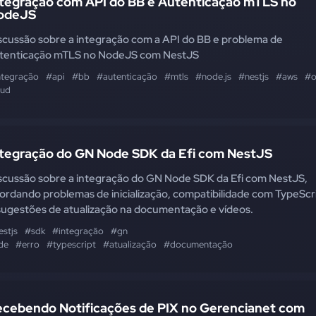
ntegração com API do BB e Autenticação mTLS no
odeJS
scussão sobre a integração com a API do BB e problema de
tenticação mTLS no NodeJS com NestJS
ntegração
#api
#bb
#autenticação
#mtls
#node.js
#nestjs
#aws
#o
oud
ntegração do GN Node SDK da Efi com NestJS
scussão sobre a integração do GN Node SDK da Efi com NestJS,
ordando problemas de inicialização, compatibilidade com TypeScr
sugestões de atualização na documentação e vídeos.
estjs
#sdk
#integração
#gn
de
#erro
#typescript
#atualização
#documentação
ecebendo Notificações de PIX no Gerencianet com