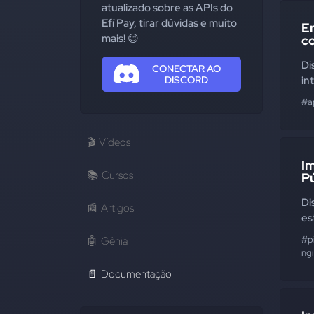
atualizado sobre as APIs do
Efí Pay, tirar dúvidas e muito
E
mais! 😊
c
Di
CONECTAR AO
DISCORD
in
#a
🎬
Vídeos
I
📚
Cursos
P
Di
📰
Artigos
es
#p
🤖
Gênia
ng
📄
Documentação