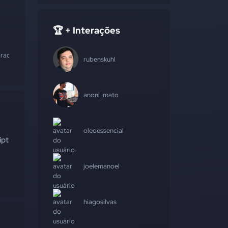
🏆 + Interações
racle
rubenskuhl
anoni_mato
oleoessencial
ipt
joelemanoel
hiagosilvas