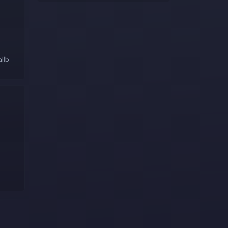
llback
#nestjs