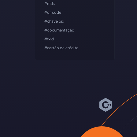
#mtls
#qr code
#chave pix
#documentação
#txid
#cartão de crédito