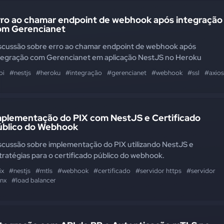
rro ao chamar endpoint de webhook após integração
om Gerencianet
scussão sobre erro ao chamar endpoint de webhook após
tegração com Gerencianet em aplicação NestJS no Heroku
pi
#nestjs
#heroku
#integração
#gerencianet
#webhook
#ssl
#axios
mplementação do PIX com NestJS e Certificado
úblico do Webhook
scussão sobre implementação do PIX utilizando NestJS e
tratégias para o certificado público do webhook.
ix
#nestjs
#mtls
#webhook
#certificado
#servidor https
#servidor
inx
#load balancer