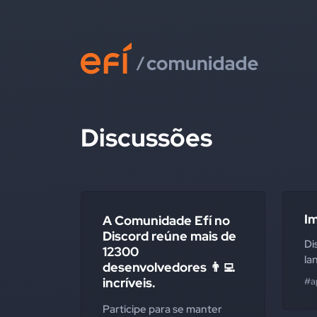
Discussões
I
A Comunidade Efí no
Discord reúne mais de
Di
12300
la
desenvolvedores 👨‍💻
incríveis.
#ap
Participe para se manter