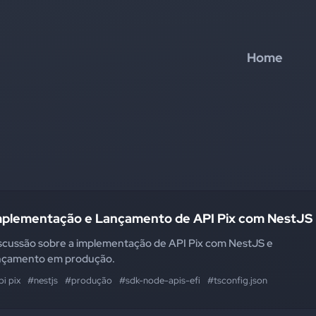
Home
mplementação e Lançamento de API Pix com NestJS
scussão sobre a implementação de API Pix com NestJS e
nçamento em produção.
i pix
#nestjs
#produção
#sdk-node-apis-efi
#tsconfig.json