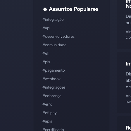
I
N
🔥 Assuntos Populares
Di
#integração
au
#api
#i
#desenvolvedores
cl
#comunidade
#efí
#pix
I
#pagamento
Di
#webhook
ab
e 
#integrações
#cobrança
#n
no
#erro
#efí pay
#apis
R
#certificado