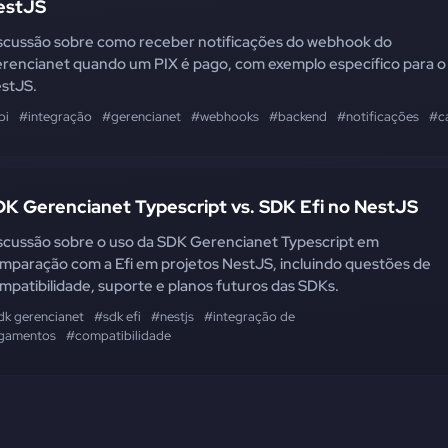
estJS
scussão sobre como receber notificações do webhook do
rencianet quando um PIX é pago, com exemplo específico para o
stJS.
pi
#integração
#gerencianet
#webhooks
#backend
#notificações
#ca
DK Gerencianet Typescript vs. SDK Efi no NestJS
scussão sobre o uso da SDK Gerencianet Typescript em
mparação com a Efi em projetos NestJS, incluindo questões de
mpatibilidade, suporte e planos futuros das SDKs.
dk gerencianet
#sdk efi
#nestjs
#integração de
gamentos
#compatibilidade