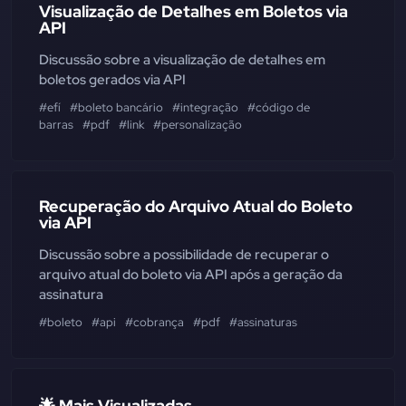
Visualização de Detalhes em Boletos via
API
Discussão sobre a visualização de detalhes em
boletos gerados via API
#efí
#boleto bancário
#integração
#código de
barras
#pdf
#link
#personalização
Recuperação do Arquivo Atual do Boleto
via API
Discussão sobre a possibilidade de recuperar o
arquivo atual do boleto via API após a geração da
assinatura
#boleto
#api
#cobrança
#pdf
#assinaturas
🌟 Mais Visualizadas