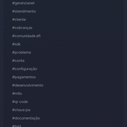
#gerencianet
#atendimento
#cliente
#cobranças
#comunidade efí
#sdk
#problema
#conta
#configuração
#pagamentos
#desenvolvimento
#mtls
#qr code
#chave pix
#documentação
#txid