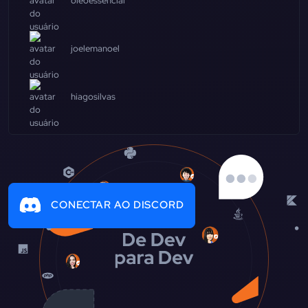
oleoessencial
joelemanoel
hiagosilvas
CONECTAR AO DISCORD