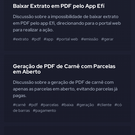
Baixar Extrato em PDF pelo App Efí
Discussão sobre a impossibilidade de baixar extrato
em PDF pelo app Efí, direcionando para o portal web
para realizar a ação.
#extrato
#pdf
#app
#portal web
#emissão
#gerar
Geração de PDF de Carnê com Parcelas
em Aberto
Discussão sobre a geração de PDF de carnê com
apenas as parcelas em aberto, evitando parcelas já
pagas.
#carnê
#pdf
#parcelas
#baixa
#geração
#cliente
#código
de barras
#pagamento