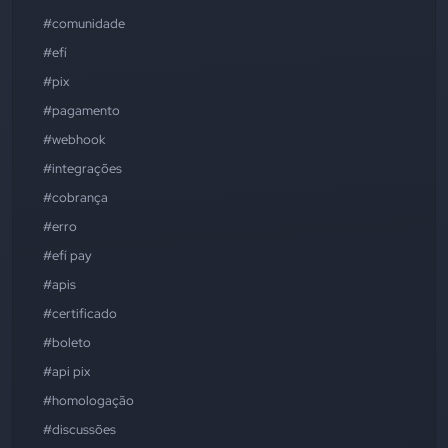
#comunidade
#efí
#pix
#pagamento
#webhook
#integrações
#cobrança
#erro
#efí pay
#apis
#certificado
#boleto
#api pix
#homologação
#discussões