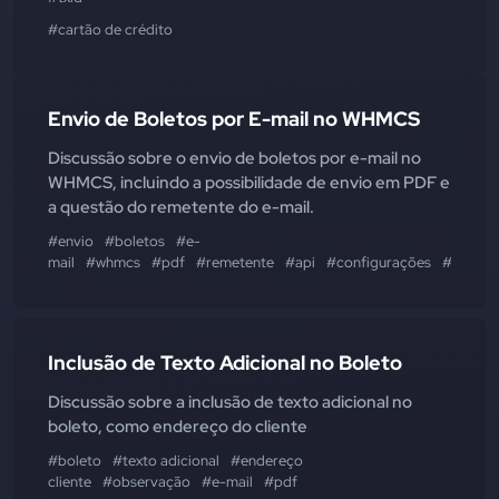
#cartão de crédito
Envio de Boletos por E-mail no WHMCS
Discussão sobre o envio de boletos por e-mail no
WHMCS, incluindo a possibilidade de envio em PDF e
a questão do remetente do e-mail.
#envio
#boletos
#e-
mail
#whmcs
#pdf
#remetente
#api
#configurações
#plugin
Inclusão de Texto Adicional no Boleto
Discussão sobre a inclusão de texto adicional no
boleto, como endereço do cliente
#boleto
#texto adicional
#endereço
cliente
#observação
#e-mail
#pdf