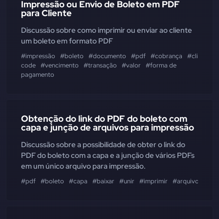
Impressão ou Envio de Boleto em PDF
para Cliente
Discussão sobre como imprimir ou enviar ao cliente
um boleto em formato PDF
#impressão
#boleto
#documento
#pdf
#cobrança
#cliente
#
code
#vencimento
#transação
#valor
#forma de
pagamento
Obtenção do link do PDF do boleto com
capa e junção de arquivos para impressão
Discussão sobre a possibilidade de obter o link do
PDF do boleto com a capa e a junção de vários PDFs
em um único arquivo para impressão.
#pdf
#boleto
#capa
#baixar
#unir
#imprimir
#arquivo
#clie