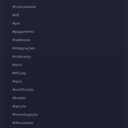
#comunidade
#efí
#pix
#pagamento
#webhook
#integrações
#cobrança
#erro
#efí pay
#apis
#certificado
#boleto
#api pix
#homologação
#discussões