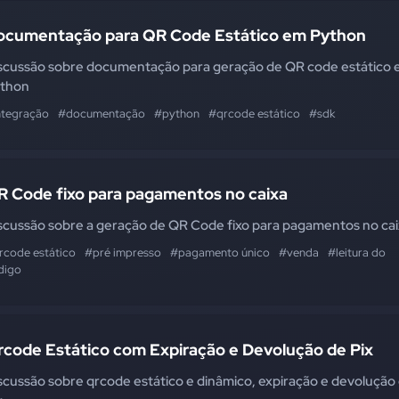
ocumentação para QR Code Estático em Python
scussão sobre documentação para geração de QR code estático
thon
ntegração
#documentação
#python
#qrcode estático
#sdk
R Code fixo para pagamentos no caixa
scussão sobre a geração de QR Code fixo para pagamentos no ca
rcode estático
#pré impresso
#pagamento único
#venda
#leitura do
digo
rcode Estático com Expiração e Devolução de Pix
scussão sobre qrcode estático e dinâmico, expiração e devolução