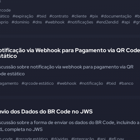
x
rcode
ático
#expiração
#txid
#contrato
#cliente
#pix
#documentação
#b
óprio
#domínio
#dns
#webhook
#notificações
#end2endid
#api
#g
otificação via Webhook para Pagamento via QR Cod
tático
scussão sobre notificação via webhook para pagamento via QR
de estático
agamento
#qrcode estático
#webhook
#notificação
#txid
#banco
nvio dos Dados do BR Code no JWS
scussão sobre a forma de enviar os dados do BR Code, incluindo a
L completa no JWS
r-code
#qrcode estático
#dúvidas
#integração
#api
#efí pay