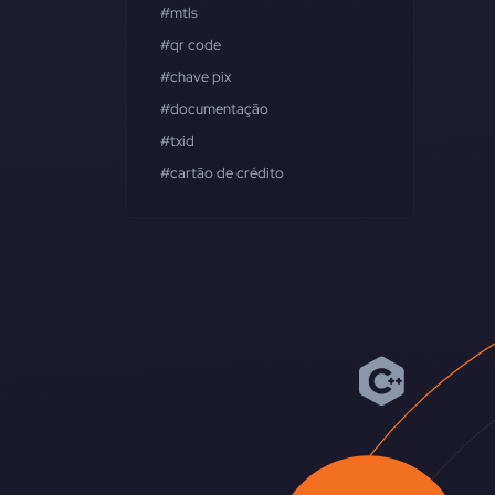
#mtls
#qr code
#chave pix
#documentação
#txid
#cartão de crédito