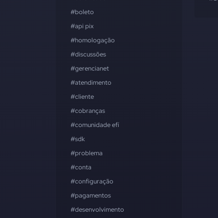
#boleto
#api pix
#homologação
#discussões
#gerencianet
#atendimento
#cliente
#cobranças
#comunidade efí
#sdk
#problema
#conta
#configuração
#pagamentos
#desenvolvimento