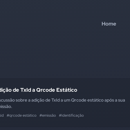
Home
ição de TxId a Qrcode Estático
scussão sobre a adição de TxId a um Qrcode estático após a sua
issão.
xid
#qrcode estático
#emissão
#identificação