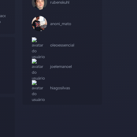
rubenskuhl
acen
#dinâmico
#servidor
n
anoni_mato
oleoessencial
e
joelemanoel
hiagosilvas