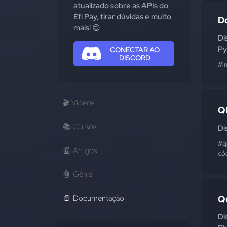
atualizado sobre as APIs do
Efí Pay, tirar dúvidas e muito
D
mais! 😊
Di
Py
CONECTAR AO
DISCORD
#i
🎬
Vídeos
Q
📚
Cursos
Di
#q
📰
Artigos
có
🤖
Gênia
📄
Documentação
Q
Di