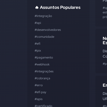
Pi
🔥 Assuntos Populares
#q
est
#integração
pr
#api
#desenvolvedores
#comunidade
N
Es
#efí
#pix
Di
Co
#pagamento
#p
#webhook
#integrações
#cobrança
E
#erro
#efí pay
Di
UR
#apis
#certificado
#b