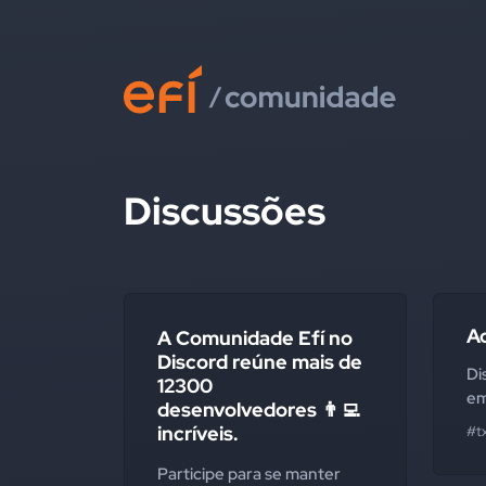
Discussões
Ad
A Comunidade Efí no
Discord reúne mais de
Di
12300
em
desenvolvedores 👨‍💻
incríveis.
#t
Participe para se manter