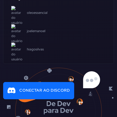
oleoessencial
joelemanoel
hiagosilvas
CONECTAR AO DISCORD