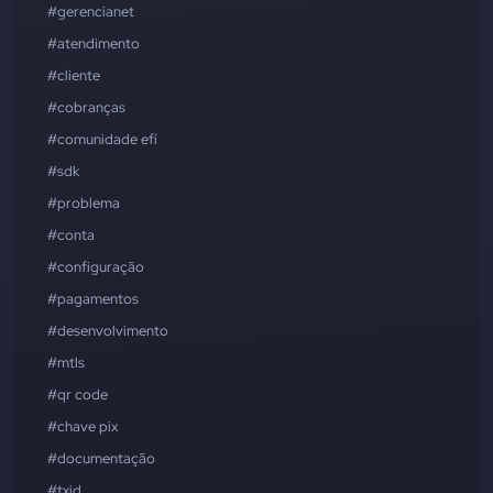
#gerencianet
#atendimento
#cliente
#cobranças
#comunidade efí
#sdk
#problema
#conta
#configuração
#pagamentos
#desenvolvimento
#mtls
#qr code
#chave pix
#documentação
#txid