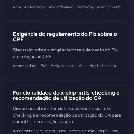
#api
#integração
#openfinance
#gateway
#regulamento
#con
Exigência do regulamento do Pix sobre o
CPF
Discussão sobre a exigência do regulamento do Pix
em relação ao CPF
#comunidade
#efí
#regulamento
#pix
#cpf
#receita
Funcionalidade do x-skip-mtls-checking e
recomendação de utilização do CA
Discussão sobre a funcionalidade do x-skip-mtls-
checking e a recomendação de utilização do CA para
garantir comunicação segura
#recomendação
#segurança
#comunicação
#apis
#ca
#mtls