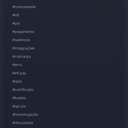
#comunidade
#efí
#pix
#pagamento
#webhook
#integrações
#cobrança
#erro
#efí pay
#apis
#certificado
#boleto
#api pix
#homologação
#discussões