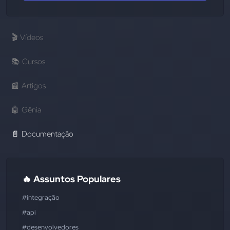
🎬
Vídeos
📚
Cursos
📰
Artigos
🤖
Gênia
📄
Documentação
🔥 Assuntos Populares
#integração
#api
#desenvolvedores