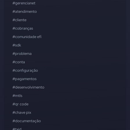
#gerencianet
#atendimento
#cliente
#cobranças
#comunidade efí
#sdk
#problema
#conta
#configuração
#pagamentos
#desenvolvimento
#mtls
#qr code
#chave pix
#documentação
#txid