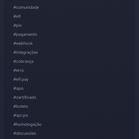
#comunidade
#efí
#pix
#pagamento
#webhook
#integrações
#cobrança
#erro
#efí pay
#apis
#certificado
#boleto
#api pix
#homologação
#discussões