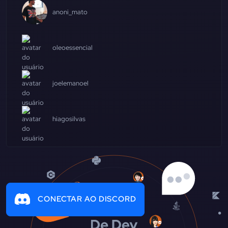
anoni_mato
oleoessencial
joelemanoel
hiagosilvas
CONECTAR AO DISCORD