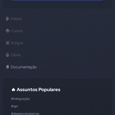
🎬
Vídeos
📚
Cursos
📰
Artigos
🤖
Gênia
📄
Documentação
🔥 Assuntos Populares
#integração
#api
#desenvolvedores