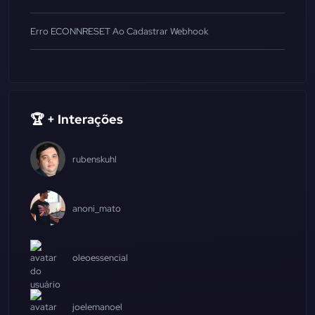
Erro ECONNRESET Ao Cadastrar Webhook
🏆 + Interações
rubenskuhl
anoni_mato
oleoessencial
joelemanoel