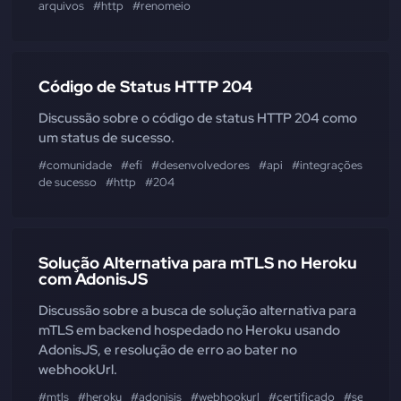
arquivos
#http
#renomeio
Código de Status HTTP 204
Discussão sobre o código de status HTTP 204 como
um status de sucesso.
#comunidade
#efí
#desenvolvedores
#api
#integrações
#stat
de sucesso
#http
#204
Solução Alternativa para mTLS no Heroku
com AdonisJS
Discussão sobre a busca de solução alternativa para
mTLS em backend hospedado no Heroku usando
AdonisJS, e resolução de erro ao bater no
webhookUrl.
#mtls
#heroku
#adonisjs
#webhookurl
#certificado
#seguranç