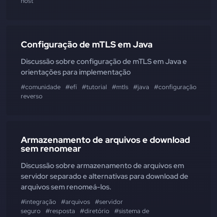
host
Configuração de mTLS em Java
Discussão sobre configuração de mTLS em Java e
orientações para implementação
#comunidade
#efí
#tutorial
#mtls
#java
#configuração
#ssl
reverso
Armazenamento de arquivos e download
sem renomear
Discussão sobre armazenamento de arquivos em
servidor separado e alternativas para download de
arquivos sem renomeá-los.
#integração
#arquivos
#servidor
seguro
#resposta
#diretório
#sistema de