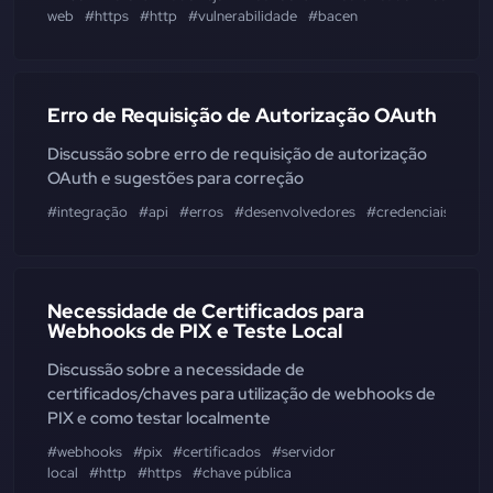
web
#https
#http
#vulnerabilidade
#bacen
Erro de Requisição de Autorização OAuth
Discussão sobre erro de requisição de autorização
OAuth e sugestões para correção
#integração
#api
#erros
#desenvolvedores
#credenciais
#aut
Necessidade de Certificados para
Webhooks de PIX e Teste Local
Discussão sobre a necessidade de
certificados/chaves para utilização de webhooks de
PIX e como testar localmente
#webhooks
#pix
#certificados
#servidor
local
#http
#https
#chave pública