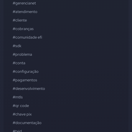
#gerencianet
#atendimento
#cliente
#cobranças
#comunidade efí
#sdk
#problema
#conta
#configuração
#pagamentos
#desenvolvimento
#mtls
#qr code
#chave pix
#documentação
#txid