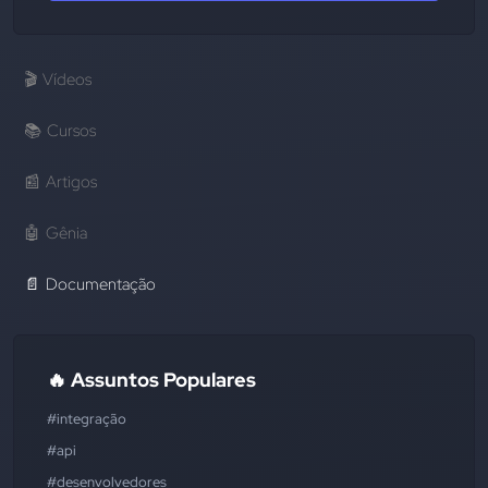
🎬
Vídeos
📚
Cursos
📰
Artigos
🤖
Gênia
📄
Documentação
🔥 Assuntos Populares
#integração
#api
#desenvolvedores