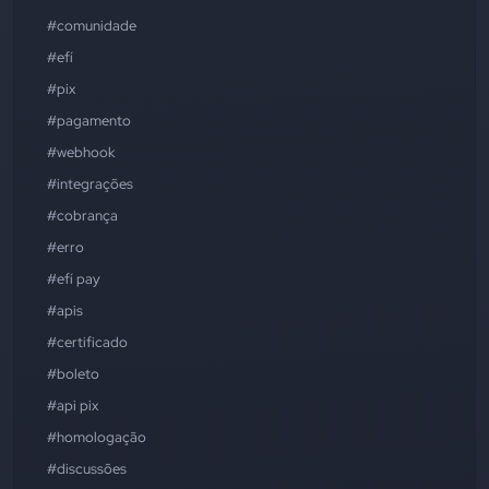
#comunidade
#efí
#pix
#pagamento
#webhook
#integrações
#cobrança
#erro
#efí pay
#apis
#certificado
#boleto
#api pix
#homologação
#discussões