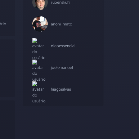
rubenskuhl
ário
#token
#subscription_id
anoni_mato
oleoessencial
joelemanoel
hiagosilvas