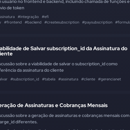
 usuário no frontend e backend, incluindo chamada de funções e
vio de token
ssinatura
#integração
#efí
y
#frontend
#backend
#createsubscription
#paysubscription
#formul
abilidade de Salvar subscription_id da Assinatura do
iente
scussão sobre a viabilidade de salvar o subscription_id como
ferência da assinatura do cliente
alvar
#subscription_id
#tabela
#assinatura
#cliente
#gerencianet
eração de Assinaturas e Cobranças Mensais
scussão sobre a geração de assinaturas e cobranças mensais com
arge_id diferentes.