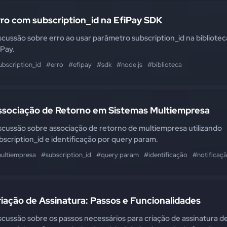
ro com subscription_id na EfiPay SDK
scussão sobre erro ao usar parâmetro subscription_id na bibliotec
iPay.
ubscription_id
#erro
#efipay
#sdk
#node.js
#biblioteca
ssociação de Retorno em Sistemas Multiempresa
scussão sobre associação de retorno de multiempresa utilizando
bscription_id e identificação por query param.
ultiempresa
#subscription_id
#query param
#identificação
#notificaç
iação de Assinatura: Passos e Funcionalidades
scussão sobre os passos necessários para criação de assinatura d