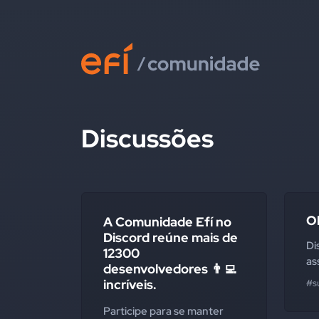
Discussões
O
A Comunidade Efí no
Discord reúne mais de
Di
12300
as
desenvolvedores 👨‍💻
incríveis.
#s
Participe para se manter