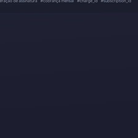
eração de assinatura
#cobrança mensal
#charge_id
#subscription_id