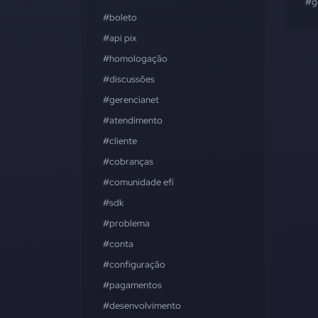
#g
#boleto
#api pix
#homologação
#discussões
#gerencianet
#atendimento
#cliente
#cobranças
#comunidade efí
#sdk
#problema
#conta
#configuração
#pagamentos
#desenvolvimento