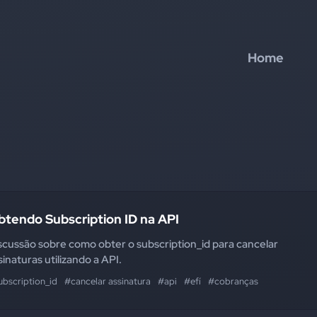
Home
btendo Subscription ID na API
scussão sobre como obter o subscription_id para cancelar
sinaturas utilizando a API.
ubscription_id
#cancelar assinatura
#api
#efí
#cobranças