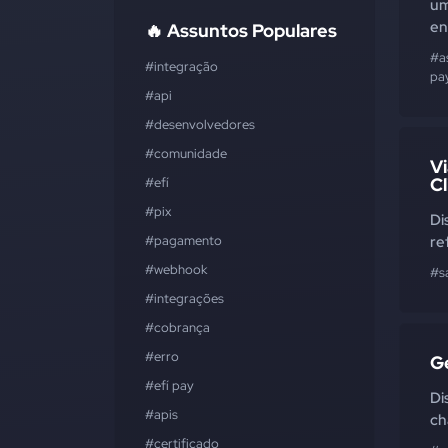
um
en
🔥 Assuntos Populares
#a
#integração
pa
#api
#desenvolvedores
#comunidade
Vi
Cl
#efí
#pix
Di
#pagamento
re
#webhook
#s
#integrações
#cobrança
#erro
G
#efí pay
Di
#apis
ch
#certificado