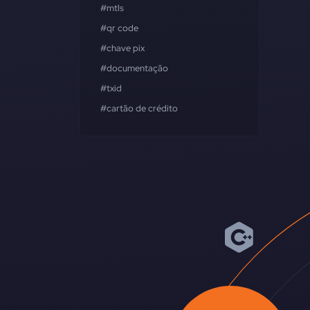
#mtls
#qr code
#chave pix
#documentação
#txid
#cartão de crédito