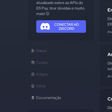
atualizado sobre as APIs do
Efí Pay, tirar dúvidas e muito
Er
mais! 😊
Di
Ef
CONECTAR AO
DISCORD
#s
🎬
Vídeos
A
📚
Cursos
Di
su
📰
Artigos
#m
🤖
Gênia
📄
Documentação
Cr
Di