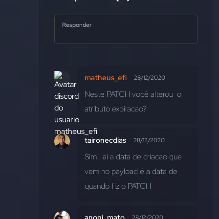
Responder
matheus_efi
28/12/2020
Neste PATCH você alterou  o 
atributo expiracao?
taironecdias
28/12/2020
Sim.. aí a data de criacao que 
vem no payload é a data de 
quando fiz o PATCH
anoni_mato
28/12/2020