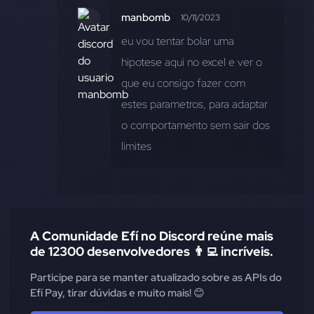
manbomb
10/11/2023
eu vou tentar bolar uma 
hipotese aqui no excel e ver o 
que eu consigo fazer com 
estes parametros, para adaptar 
o comportamento sem sair dos 
limites
A Comunidade Efí no Discord reúne mais
de 12300 desenvolvedores 👨‍💻 incríveis.
Participe para se manter atualizado sobre as APIs do
Efí Pay, tirar dúvidas e muito mais! 😊