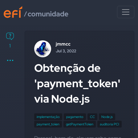
jmmcc
1
Jul 3, 2022
Obtenção de
'payment_token'
via Node.js
implementação
pagamento
CC
Node.js
payment_token
getPaymentToken
auditoria PCI