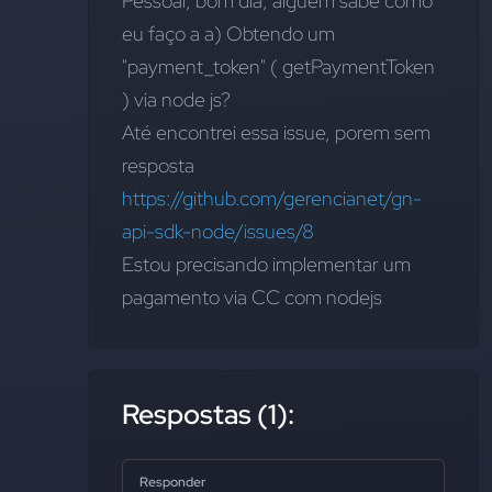
Pessoal, bom dia, alguem sabe como 
eu faço a 
a) Obtendo um 
"payment_token" ( getPaymentToken 
)
 via node js? 
Até encontrei essa issue, porem sem 
resposta 
https://github.com/gerencianet/gn-
api-sdk-node/issues/8
Estou precisando implementar um 
pagamento via CC com nodejs
Respostas (1):
Responder