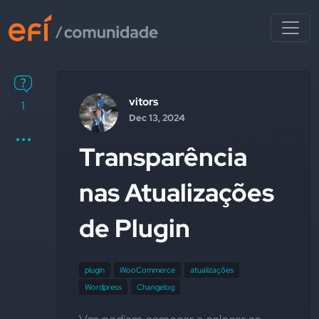
vitors
1
Dec 13, 2024
Transparência
nas Atualizações
de Plugin
plugin
WooCommerce
atualizações
Wordpress
Changelog