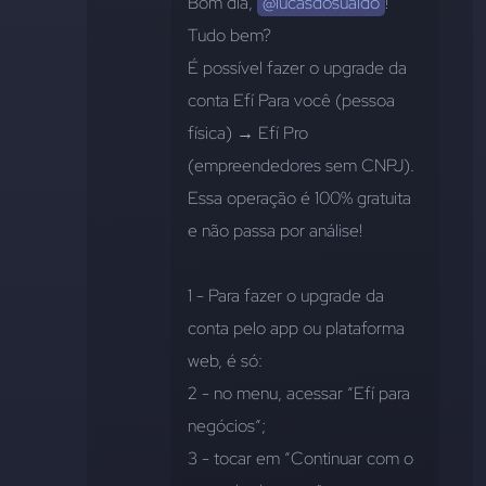
Bom dia, 
@lucasdosualdo
! 
Tudo bem? 
É possível fazer o upgrade da 
conta Efí Para você (pessoa 
física) → Efí Pro 
(empreendedores sem CNPJ). 
Essa operação é 100% gratuita 
e não passa por análise!
1 - Para fazer o upgrade da 
conta pelo app ou plataforma 
web, é só: 
2 - no menu, acessar “Efí para 
negócios”;
3 - tocar em “Continuar com o 