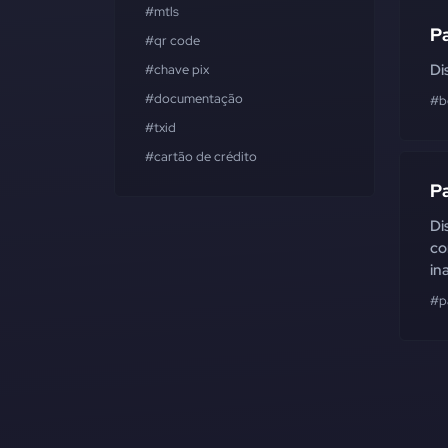
#mtls
P
#qr code
Di
#chave pix
#documentação
#b
#txid
#cartão de crédito
P
Di
co
in
#p