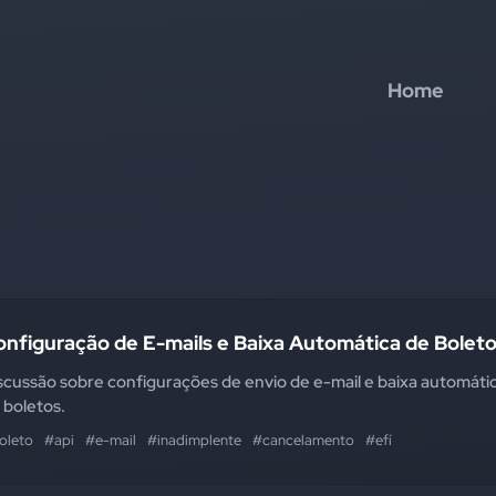
Home
nfiguração de E-mails e Baixa Automática de Bolet
scussão sobre configurações de envio de e-mail e baixa automáti
 boletos.
oleto
#api
#e-mail
#inadimplente
#cancelamento
#efí