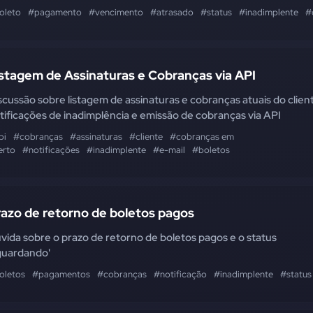
oleto
#pagamento
#vencimento
#atrasado
#status
#inadimplente
#
stagem de Assinaturas e Cobranças via API
scussão sobre listagem de assinaturas e cobranças atuais do clien
tificações de inadimplência e emissão de cobranças via API
pi
#cobranças
#assinaturas
#cliente
#cobranças em
erto
#notificações
#inadimplente
#e-mail
#boletos
azo de retorno de boletos pagos
vida sobre o prazo de retorno de boletos pagos e o status
guardando'
oletos
#pagamentos
#cobranças
#notificação
#inadimplente
#status