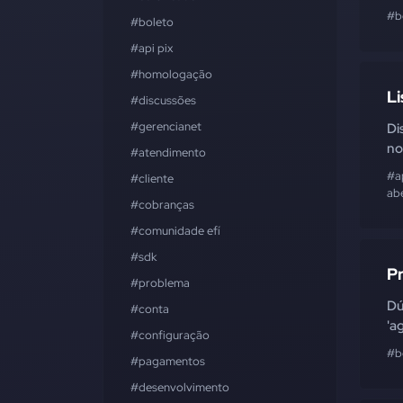
#b
#boleto
#api pix
#homologação
Li
#discussões
#gerencianet
Di
no
#atendimento
#a
#cliente
ab
#cobranças
#comunidade efí
#sdk
Pr
#problema
Dú
#conta
'a
#configuração
#b
#pagamentos
#desenvolvimento