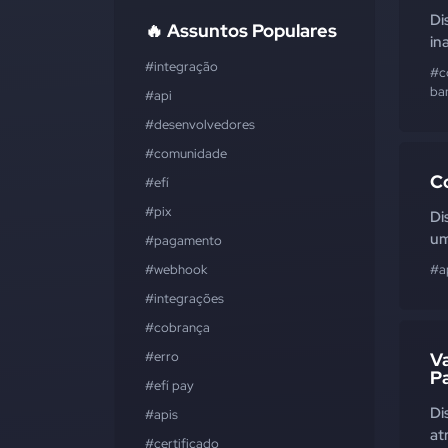
Di
🔥 Assuntos Populares
in
#integração
#c
ba
#api
#desenvolvedores
#comunidade
C
#efí
#pix
Di
um
#pagamento
#webhook
#a
#integrações
#cobrança
#erro
Va
P
#efí pay
Di
#apis
at
#certificado