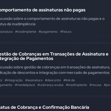
omportamento de assinaturas não pagas
scussão sobre o comportamento de assinaturas não pagas e o
atus de inadimplência
ssinatura
#inadimplente
#pagamento
#fatura
estão de Cobranças em Transações de Assinatura e
ntegração de Pagamentos
scussão sobre gestão de cobranças em transações de assinatura,
licação de descontos e integração com mercado de pagamentos
pi
#integração
#assinatura
#desconto
#link de
gamento
#marketplace
#cobrança avulsa
#inadimplente
#recusa
#pix
tatus de Cobrança e Confirmação Bancária