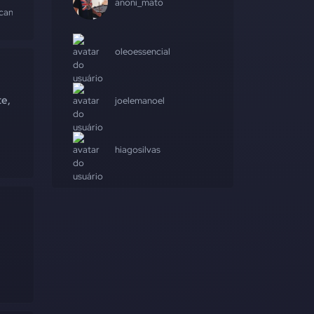
anoni_mato
cancelamento
#gerencianet
oleoessencial
te,
joelemanoel
hiagosilvas