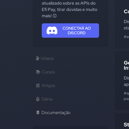
atualizado sobre as APIs do
Efí Pay, tirar dúvidas e muito
C
mais! 😊
Di
st
CONECTAR AO
DISCORD
#a
🎬
Vídeos
G
I
📚
Cursos
Di
ap
📰
Artigos
#a
🤖
Gênia
pa
📄
Documentação
S