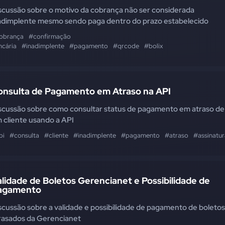
scussão sobre o motivo da cobrança não ser considerada
adimplente mesmo sendo paga dentro do prazo estabelecido
obrança
#confirmação
ncária
#inadimplente
#pagamento
#qrcode
#bolix
onsulta de Pagamento em Atraso na API
scussão sobre como consultar status de pagamento em atraso de
 cliente usando a API
pi
#consulta
#cliente
#inadimplente
#pagamento
#atraso
#assinatur
lidade de Boletos Gerencianet e Possibilidade de
agamento
scussão sobre a validade e possibilidade de pagamento de boletos
rasados da Gerencianet