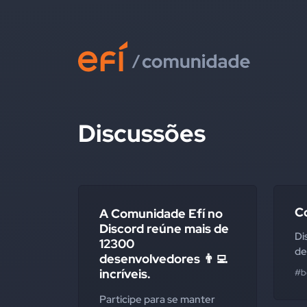
Discussões
Co
A Comunidade Efí no
Discord reúne mais de
Di
12300
de
desenvolvedores 👨‍💻
incríveis.
#b
Participe para se manter