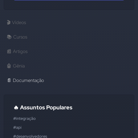
🎬
Vídeos
📚
Cursos
📰
Artigos
🤖
Gênia
📄
Documentação
🔥 Assuntos Populares
#integração
#api
#desenvolvedores