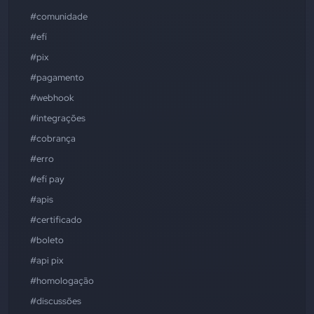
#comunidade
#efí
#pix
#pagamento
#webhook
#integrações
#cobrança
#erro
#efí pay
#apis
#certificado
#boleto
#api pix
#homologação
#discussões