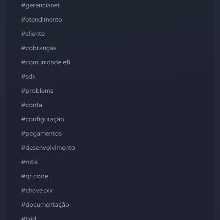
#gerencianet
#atendimento
#cliente
#cobranças
#comunidade efí
#sdk
#problema
#conta
#configuração
#pagamentos
#desenvolvimento
#mtls
#qr code
#chave pix
#documentação
#txid