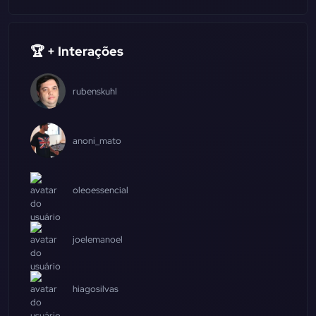
🏆 + Interações
rubenskuhl
anoni_mato
oleoessencial
joelemanoel
hiagosilvas