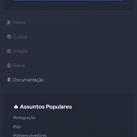
🎬
Vídeos
📚
Cursos
📰
Artigos
🤖
Gênia
📄
Documentação
🔥 Assuntos Populares
#integração
#api
#desenvolvedores