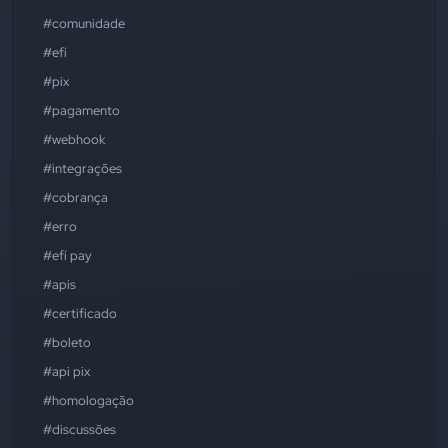
#comunidade
#efí
#pix
#pagamento
#webhook
#integrações
#cobrança
#erro
#efí pay
#apis
#certificado
#boleto
#api pix
#homologação
#discussões