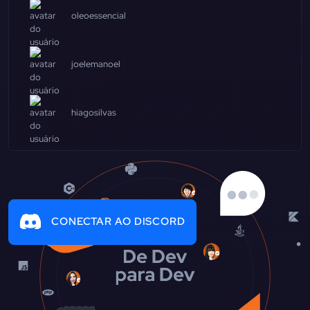
oleoessencial
joelemanoel
hiagosilvas
CONECTAR AO DISCORD