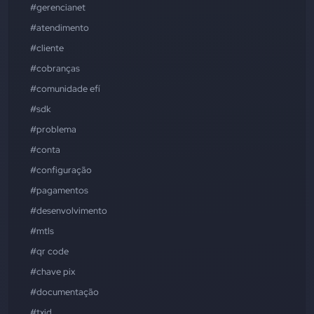
#gerencianet
#atendimento
#cliente
#cobranças
#comunidade efí
#sdk
#problema
#conta
#configuração
#pagamentos
#desenvolvimento
#mtls
#qr code
#chave pix
#documentação
#txid