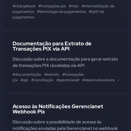
#chargeback
#transações pix
#mec
#intermediação de
pagamentos
#tecnologia de pagamentos
#split de
pagamentos
Documentação para Extrato de
Transações PIX via API
Discussão sobre a documentação para gerar extrato
de transações PIX recebidas via API
#documentação
#extrato
#transações
pix
#api
#conciliação
#gerencianet
#desenvolvedores
#integ
Acesso às Notificações Gerencianet
Webhook Pix
Discussão sobre a possibilidade de acesso às
notificações enviadas pela Gerencianet no webhook