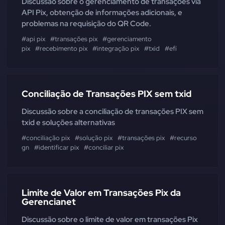
Discussão sobre o gerenciamento de transações via
API Pix, obtenção de informações adicionais, e
problemas na requisição do QR Code.
#api pix
#transações pix
#gerenciamento
pix
#recebimento pix
#integração pix
#txid
#efí
Conciliação de Transações PIX sem txid
Discussão sobre a conciliação de transações PIX sem
txid e soluções alternativas
#conciliação pix
#solução pix
#transações pix
#recurso
gn
#identificar pix
#conciliar pix
Limite de Valor em Transações Pix da
Gerencianet
Discussão sobre o limite de valor em transações Pix