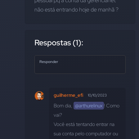
pessoal pq a conta da gerencianet 
não está entrando hoje de manhã ?
Respostas (1):
Responder
guilherme_efi
10/10/2023
Bom dia, 
@arthurelinux
! Como 
vai?
Você está tentando entrar na 
sua conta pelo computador ou 