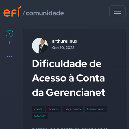
arthurelinux
1
Oct 10, 2023
Dificuldade de
Acesso à Conta
da Gerencianet
conta
acesso
pagamento
Gerencianet
Internet