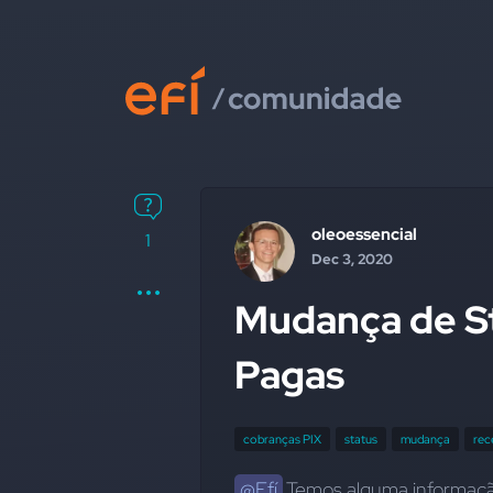
oleoessencial
1
Dec 3, 2020
Mudança de St
Pagas
cobranças PIX
status
mudança
rec
@Efí
 Temos alguma informaçã