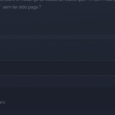
  sem ter sido paga ?
gno