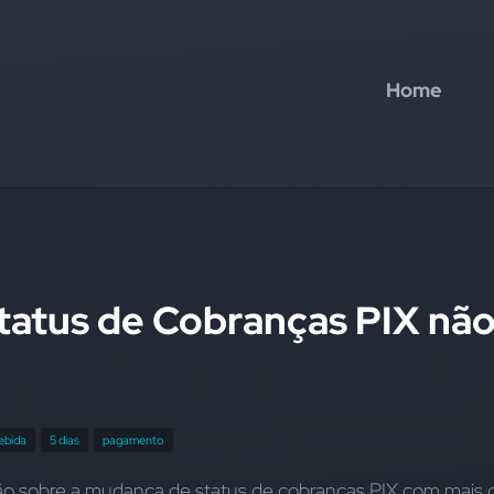
Home
atus de Cobranças PIX nã
ebida
5 dias
pagamento
o sobre a mudança de status de cobranças PIX com mais d