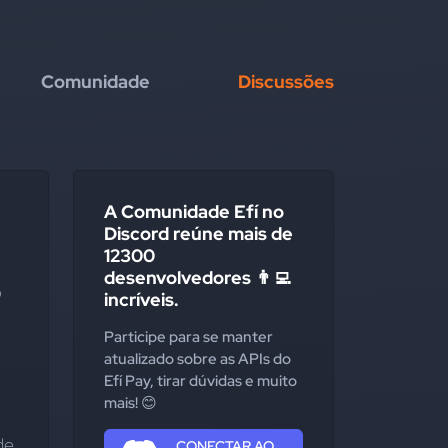
Comunidade
Discussões
A Comunidade Efí no
Discord reúne mais de
12300
desenvolvedores 👨‍💻
o
incríveis.
Participe para se manter
atualizado sobre as APIs do
Efí Pay, tirar dúvidas e muito
mais! 😊
e 
CONECTAR AO