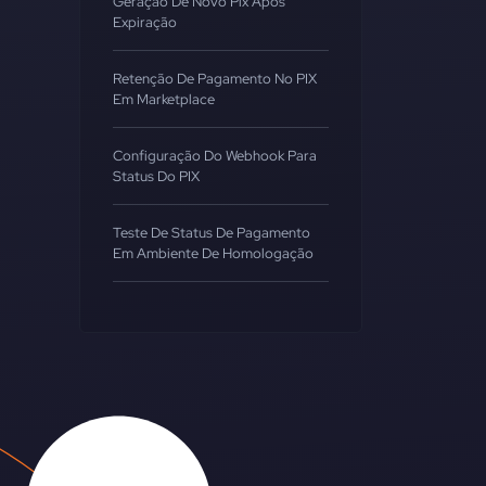
Geração De Novo Pix Após
Expiração
Retenção De Pagamento No PIX
Em Marketplace
Configuração Do Webhook Para
Status Do PIX
Teste De Status De Pagamento
Em Ambiente De Homologação