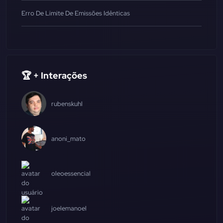
Erro De Limite De Emissões Idênticas
🏆 + Interações
rubenskuhl
anoni_mato
oleoessencial
joelemanoel