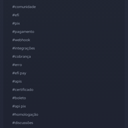
#comunidade
#efí
#pix
#pagamento
#webhook
#integrações
#cobrança
#erro
#efí pay
#apis
#certificado
#boleto
#api pix
#homologação
#discussões