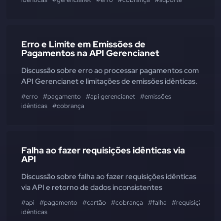
Erro e Limite em Emissões de
Pagamentos na API Gerencianet
Discussão sobre erro ao processar pagamentos com
API Gerencianet e limitações de emissões idênticas.
#erro
#pagamento
#api gerencianet
#emissões
idênticas
#cobrança
Falha ao fazer requisições idênticas via
API
Discussão sobre falha ao fazer requisições idênticas
via API e retorno de dados inconsistentes
#api
#pagamento
#cartão
#cobrança
#falha
#requisição
#li
idênticas