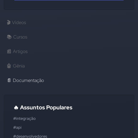
🎬
Vídeos
📚
Cursos
📰
Artigos
🤖
Gênia
📄
Documentação
🔥 Assuntos Populares
#integração
#api
#desenvolvedores