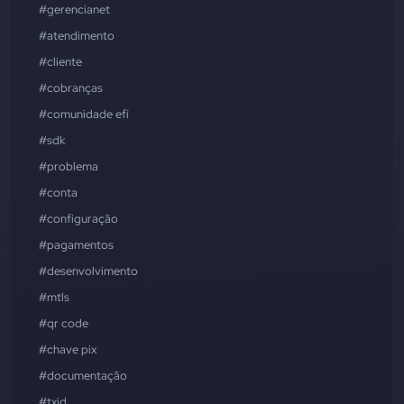
#gerencianet
#atendimento
#cliente
#cobranças
#comunidade efí
#sdk
#problema
#conta
#configuração
#pagamentos
#desenvolvimento
#mtls
#qr code
#chave pix
#documentação
#txid